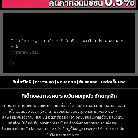
“บิว” ภูริพล บุญสอน
“บิว” ภูริพล บุญสอน คว้ารางวัลนักกรีฑายอดเยี่ยม ประเภทชายของ
เอเชีย
14 กรกฎาคม 2023
ทีเด็ดวีไอพี
ตารางบอล
ผลบอลสด
ฟันธงบอล
บอร์ดเว็บบอล
ทีเด็ดบอล ทรรศนะรายวัน คมทุกนัด ชัดดทุกลีก
ทีเด็ดบอล วิเคราะห์บอลแม่นๆ ทรรศนะเซี้ยน ที่เด็ดล้มโต๊ะ บอลสเต็ป บอลต่อ บอล
เต็ง บอลรอง ไม่ว่าคู่ไหนๆเราพร้อมนำเสนอข้อมูลบทวิเคราะห์อย่างเจาะ
ลึกพร้อมฟันธงว่าทีมใหนจะชนะอัตราต่อรอง เอาใจคนชื่อชอบหาที่เด็ดบอลไว้ตาม
รอยโดยไม่ต้องเสียเวลามาวิเคราะห์เอง อ้างอึ้งจากสถิติจริง รวมถึงราย
ชื่อนักเตะที่คอนเร์มก่อนลงสนามแล้วสำหรับคู่ที่มีข้อมูล Lineup เข้าใจอย่างเจาะลึก
นึกถึง ballchamp.co