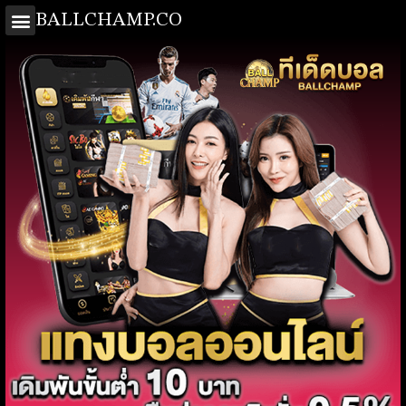
BALLCHAMP.CO