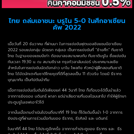
ไทย ถล่มเอาชนะ บรูไน 5-0 ในศึกอาเซียน
คัพ 2022
เมื่อวันที่ 20 ธันวาคม ที่ผ่านมา ในการแข่งขันฟุตบอลชิงแชมป์อาเซียน
2022 รอบแบ่งกลุ่ม นัดแรก กลุ่มเอ เป็นการแข่งขันที่ “ช้างศึก” ทีมชาติ
ไทย ในฐานะของแชมป์เก่า ต้องมาลงสนามพบกับ ทีมชาติบรูไน ซึ่งแข่งขัน
กันเวลา 19.30 น. ณ สนามชีราส กรุงกัวลาลัมเปอร์ ประเทศมาเลเซีย
สำหรับในการแข่งขันนัดดังกล่าว มาโน โพลกิง หัวหน้าผู้ฝึกสอนทีมชาติ
ไทย ได้จัดนักเตะทีมชาติไทยชุดที่ดีที่สุดลงเป็น 11 ตัวจริง โดยมี ธีราทร
บุญมาทัน เป็นกัปตันนำทีม
เมื่อการแข่งขันเริ่มต้นได้เพียงแค่ 44 วินาที ไทย ก็เกือบจะได้ขึ้นนำแล้ว
จากการยิงของ บดินทร์ ผาลา แต่น่าเสียดายที่บอลโฉบเสาไป ทำให้ผู้รักษา
ประตูบรูไนเซฟเอาไว้ได้
จากนั้นเมื่อเกมดำเนินไปจนถึงนาทีที่ 19 ไทย ก็ได้แต้มขึ้นนำ 1-0 จากการ
ยิงประตูที่ผ่านการร่วมมือกันของ ธีราทร, ธีรศิลป์ และ บดินทร์
ในนาทีที่ 44 ไทย ได้ประตูอีกครั้ง จากการทำประตูของ ธีราทร และ ธีร