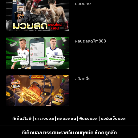
มวยone
ผลบอลสด7m888
สล็อตผึ้ง
ทีเด็ดวีไอพี
ตารางบอล
ผลบอลสด
ฟันธงบอล
บอร์ดเว็บบอล
ทีเด็ดบอล ทรรศนะรายวัน คมทุกนัด ชัดดทุกลีก