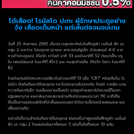
ได้เลือด! โรนัลโด ปะทะ ผู้รักษาประตูอย่าง
จัง เลือดเต็มหน้า แต่เล่นต่อจนจบเกม
วันที่ 25 กันยายน 2565 เรื่องราวสุดประทับใจในศึกยูฟ่า เนชั่นส์ ลีก เอ
กลุ่ม 2 ระหว่าง โปรตุเกส เอาชนะ สาธารณรัฐเช็ก ด้วยสกอร์ 4-0 จาก
การทำประตูของ ดิโอโก ดาโลต์ นาที 33 และในนาทีที่ 52 ต่อมาเป็น บรู
โน เฟอร์นันเดส ในนาทีที่ 45+2 และ คนสุดท้ายคือ ดิโอโก โชตา ในนาทีที่
82
โดยในเกมมีจังหวะหวาดเสียวในช่วงนาทีที่ 13 เมื่อ “CR7” คริสเตียโน โร
นัลโด กัปตันทีมชาติโปรตุเกส กระโดดทะยานไปปะทะกับ โทมัส วาคลิค นาย
ทวารทีมชาติเช็ก จนเลือดอาบเต็มหน้า แต่สุดท้ายสตาร์ดังรายนี้ก็ออก
ปฐมพยาบาล และกลับมาลงสนามช่วยทีมต่อจนหมดเวลา 90 นาทีเต็ม
ถือเป็นการแสดงสปิริตที่น่าชื่นชมของสตาร์ดังรายนี้ต่อหน้าแฟนบอล และ
เพื่อนร่วมทีม
อย่างไรก็ตามสำหรับทีมชาติโปรตุเกส ยังคงรั้งจ่าฝูงต่อไปศึกยูฟ่า เนชั่นส์
ลีก เอ กลุ่ม 2 โดยแข่งขันมาทั้งหมด 5 นัดเก็บไปทั้งหมด 10 แต้ม