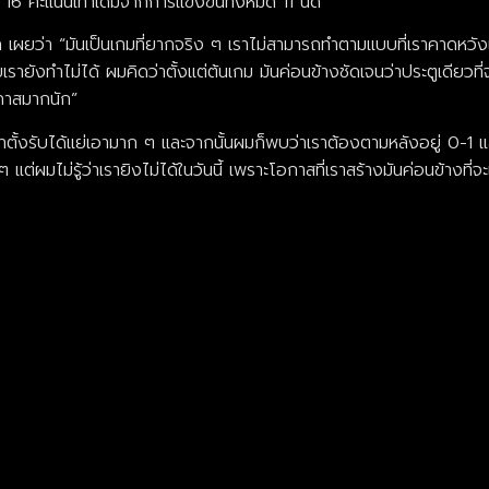
16 คะแนนเท่าเดิมจากการแข่งขันทั้งหมด 11 นัด
ล เผยว่า “มันเป็นเกมที่ยากจริง ๆ เราไม่สามารถทำตามแบบที่เราคาดหวังเ
รายังทำไม่ได้ ผมคิดว่าตั้งแต่ต้นเกม มันค่อนข้างชัดเจนว่าประตูเดียวที
อกาสมากนัก”
เราตั้งรับได้แย่เอามาก ๆ และจากนั้นผมก็พบว่าเราต้องตามหลังอยู่ 0-1 แล
ผมไม่รู้ว่าเรายิงไม่ได้ในวันนี้ เพราะโอกาสที่เราสร้างมันค่อนข้างที่จ