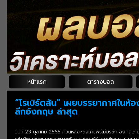
หน้าแรก
ตารางบอล
“โรเบิร์ตสัน” เผยบรรยากาศในห้องแ
ลีกอังกฤษ ล่าสุด
วันที่ 23 ตุลาคม 2565 ควันหลงหลังเกมพรีเมียร์ลีก อังกฤษ น