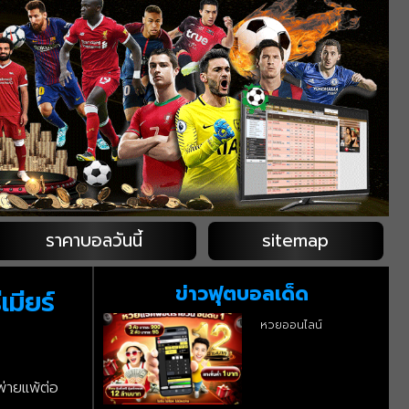
ราคาบอลวันนี้
sitemap
ข่าวฟุตบอลเด็ด
มียร์
หวยออนไลน์
พ่ายแพ้ต่อ