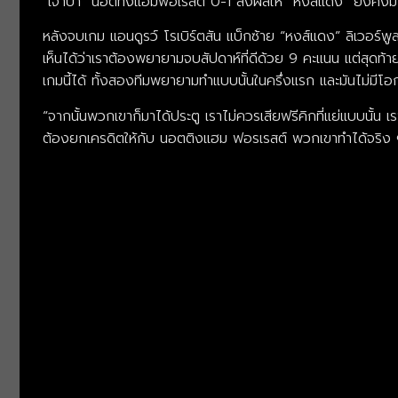
“เจ้าป่า” นอตทิงแฮมฟอเรสต์ 0-1 ส่งผลให้ “หงส์แดง” ยังคงมี 
หลังจบเกม แอนดูรว์ โรเบิร์ตสัน แบ็กซ้าย “หงส์แดง” ลิเวอร์พู
เห็นได้ว่าเราต้องพยายามจบสัปดาห์ที่ดีด้วย 9 คะแนน แต่สุดท้ายเ
เกมนี้ได้ ทั้งสองทีมพยายามทำแบบนั้นในครึ่งแรก และมันไม่มีโ
“จากนั้นพวกเขาก็มาได้ประตู เราไม่ควรเสียฟรีคิกที่แย่แบบนั้น 
ต้องยกเครดิตให้กับ นอตติงแฮม ฟอรเรสต์ พวกเขาทำได้จริง ๆ แต่