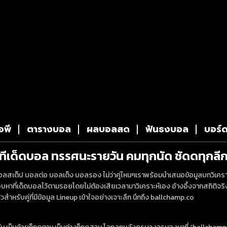
อพี
ตารางบอล
ผลบอลสด
ฟันธงบอล
บอร์
ทีเด็ดบอล ทรรศนะรายวัน คมทุกนัด ชัดดทุกลี
ะ บอลสเต็ป บอลต่อ บอลเต็ง บอลรอง ไม่ว่าคู่ไหนๆเราพร้อมนำเสนอข้อมูลบทวิเครา
หาที่เด็ดบอลไว้ตามรอยโดยไม่ต้องเสียเวลามาวิเคราะห์เอง อ้างอึ้งจากสถิติจร
วสำหรับคู่ที่มีข้อมูล Lineup เข้าใจอย่างเจาะลึก นึกถึง ballchamp.co