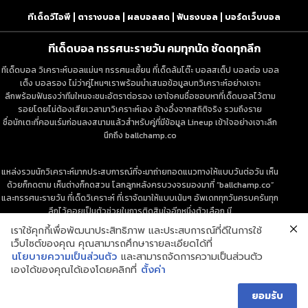
ทีเด็ดวีไอพี
ตารางบอล
ผลบอลสด
ฟันธงบอล
บอร์ดเว็บบอล
ทีเด็ดบอล ทรรศนะรายวัน คมทุกนัด ชัดดทุกลีก
ทีเด็ดบอล วิเคราะห์บอลแม่นๆ ทรรศนะเซี้ยน ที่เด็ดล้มโต๊ะ บอลสเต็ป บอลต่อ บอล
เต็ง บอลรอง ไม่ว่าคู่ไหนๆเราพร้อมนำเสนอข้อมูลบทวิเคราะห์อย่างเจาะ
ลึกพร้อมฟันธงว่าทีมใหนจะชนะอัตราต่อรอง เอาใจคนชื่อชอบหาที่เด็ดบอลไว้ตาม
รอยโดยไม่ต้องเสียเวลามาวิเคราะห์เอง อ้างอึ้งจากสถิติจริง รวมถึงราย
ชื่อนักเตะที่คอนเร์มก่อนลงสนามแล้วสำหรับคู่ที่มีข้อมูล Lineup เข้าใจอย่างเจาะลึก
นึกถึง ballchamp.co
แหล่งรวมนักวิเคราะห์มากประสบการณ์ที่จะมาถ่ายทอดแนวทางให้แบบวันต่อวัน เห็น
ด้วยก็กดตาม เห็นต่างก็กดสวน โลกลูกหลังครบวงจรมองมาที่ “ballchamp.co”
และทรรศนะรายวัน ที่เด็ดวิเคราะห์ ที่เราจัดมาให้แบบเน้นๆ อัพเดททุกวันครบครันทุก
ลึกไว้คอยเป็นตัวช่วยในการติดสินใจอีกหนึ่งตัวเลือก มี
เนื้อหาอ่านง่ายสบายตาถูกใจผู้ใช้งาน เหมาะสำหรับเซียนบอลและนักลงทุนทุกท่าน
เราใช้คุกกี้เพื่อพัฒนาประสิทธิภาพ และประสบการณ์ที่ดีในการใช้
เว็บไซต์ของคุณ คุณสามารถศึกษารายละเอียดได้ที่
Contact Us
About Us
privacy policy
นโยบายความเป็นส่วนตัว
และสามารถจัดการความเป็นส่วนตัว
เองได้ของคุณได้เองโดยคลิกที่
ตั้งค่า
copyright © 2022 all rights reserved
www.ballchamp.co
ยอมรับ