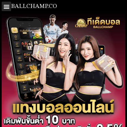
BALLCHAMP.CO