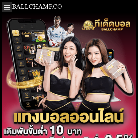
BALLCHAMP.CO