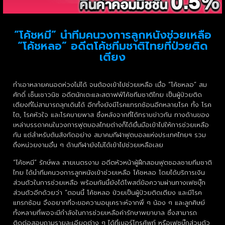
“โค้ชหมี” นำทีมคนวงการลูกหนังช่วยเหลือ
“โค้ชหลอ” อดีตโค้ชทีมชาติไทยที่ป่วยติด
เตียง
ทำเอาหลายคนอดห่วงไม่ได้ จนต้องเข้าไปช่วยเหลือ เมื่อ “โค้ชหลอ” สม
ศักดิ์ เซ็นเชาวนิช อดีตนักเตะและสตาฟฟ์โค้ชทีมชาติไทย เป็นผู้ป่วยติด
เตียงที่ไม่สามารถลุกเดินได้ อีกทั้งยังมีโรคแทรกซ้อนอีกหลายโรค ทั้ง โรค
ไต, โรคหัวใจ และโรคบายพาส ซึ่งหลังจากที่ได้ทราบข่าวกัน ทางด้านของ
เหล่าบรรดาคนในวงการฟุตบอลไทยต่างก็ได้ยื่นมือเข้าไปให้การช่วยเหลือ
กัน แต่สำหรับต้นสังกัดอย่าง สมาคมกีฬาฟุตบอลแห่งประเทศไทยฯ รวม
ถึงหน่วยงามอื่น ๆ ด้านกีฬายังไม่ได้เข้าไปช่วยเหลือเลย
“โค้ชหมี” รักษ์พล สายเนตรงาม อดีตหัวหน้าผู้ฝึกสอนฟุตซอลชายทีมชาติ
ไทย ได้นำทีมคนวงการลูกหนังเข้าช่วยเหลือ โค้ชหลอ โดยได้บริการเงิน
ส่วนตัวในการช่วยเหลือ พร้อมกันนี้ยังได้โพสต์ข้อความผ่านทางเฟซบุ๊ก
ส่วนตัวอีกด้วยว่า “ตอนนี้ โค้ชหลอ ป่วยเป็นผู้ป่วยติดเตียง และมีโรค
แทรกซ้อน จึงอยากที่จะขอความอนุเคราะห์จากพี่ ๆ น้อง ๆ และลูกศิษย์
ทั้งหลายที่พอจะมีกำลังในการช่วยเหลือค่ารักษาพยาบาล ซึ่งสามารถ
ติดต่อสอบถามรายละเอียดต่าง ๆ ได้ที่เบอร์โทรศัพท์ หรือเฟซบุ๊กส่วนตัว