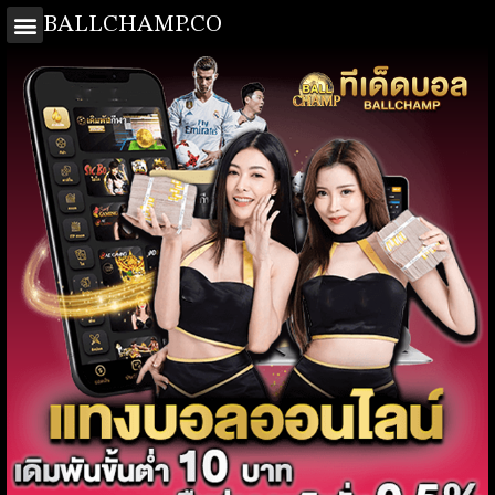
BALLCHAMP.CO