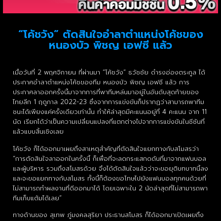
“โค้ชวัง” ตัดสินใจอำลาตำแหน่งโค้ชของ
หนองบัว พิชญ เอฟซี แล้ว
เมื่อวันที่ 2 พฤศจิกายน ที่ผ่านมา “โค้ชวัง” ธวัชชัย ดำรงอ่องตระกูล ได้
ประกาศอำลาตำแหน่งโค้ชของทีม หนองบัว พิชญ เอฟซี แล้ว การ
ประกาศลาออกครั้งนี้มาจากการที่พาทีมหล่นมาอยู่ในอันดับสุดท้ายของ
ไทยลีก 1 ฤดูกาล 2022-23 ซึ่งจากการแข่งขันก็ปรากฏว่าสามารถพาทีม
ชนะได้เพียงแค่ครั้งเดียวเท่านั้น ทำให้ล่าสุดมีคะแนนอยู่ที่ 4 คะแนน จาก 11
นัด เรียกได้ว่าเป็นความเปลี่ยนแปลงที่แตกต่างไปจากการแข่งขันในซีซันที่
แล้วแบบสิ้นเชิงเลย
โค้ชวัง ก็ได้ออกมาเผยถึงสาเหตุสำคัญที่ตัดสินใจแยกทางกับสโมสรว่า
“การตัดสินใจลาออกในครั้งนี้ ก็เพื่อที่จะลดกระแสกดดันที่มาจากแฟนบอล
และผู้บริหาร รวมถึงสโมสรด้วย จึงได้ตัดสินใจแล้วว่าจะขอยุติบทบาทนี้ลง
และจะขอแยกทางกับสโมสร ทั้งนี้ก็ต้องขอโทษไปยังแฟนบอลทุกคนด้วยที่
ไม่สามารถทำผลงานที่ดีออกมาได้ โดยเฉพาะใน 2 นัดล่าสุดที่ไม่สามารถพา
ทีมเก็บแต้มได้เลย”
ทางด้านของ สุเทพ ภู่มงคลสุริยา ประธานสโมสร ก็ได้ออกมาเปิดเผยถึง