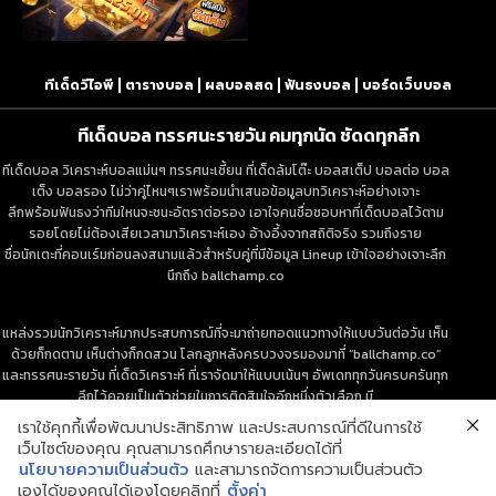
ทีเด็ดวีไอพี
ตารางบอล
ผลบอลสด
ฟันธงบอล
บอร์ดเว็บบอล
ทีเด็ดบอล ทรรศนะรายวัน คมทุกนัด ชัดดทุกลีก
ทีเด็ดบอล วิเคราะห์บอลแม่นๆ ทรรศนะเซี้ยน ที่เด็ดล้มโต๊ะ บอลสเต็ป บอลต่อ บอล
เต็ง บอลรอง ไม่ว่าคู่ไหนๆเราพร้อมนำเสนอข้อมูลบทวิเคราะห์อย่างเจาะ
ลึกพร้อมฟันธงว่าทีมใหนจะชนะอัตราต่อรอง เอาใจคนชื่อชอบหาที่เด็ดบอลไว้ตาม
รอยโดยไม่ต้องเสียเวลามาวิเคราะห์เอง อ้างอึ้งจากสถิติจริง รวมถึงราย
ชื่อนักเตะที่คอนเร์มก่อนลงสนามแล้วสำหรับคู่ที่มีข้อมูล Lineup เข้าใจอย่างเจาะลึก
นึกถึง ballchamp.co
แหล่งรวมนักวิเคราะห์มากประสบการณ์ที่จะมาถ่ายทอดแนวทางให้แบบวันต่อวัน เห็น
ด้วยก็กดตาม เห็นต่างก็กดสวน โลกลูกหลังครบวงจรมองมาที่ “ballchamp.co”
และทรรศนะรายวัน ที่เด็ดวิเคราะห์ ที่เราจัดมาให้แบบเน้นๆ อัพเดททุกวันครบครันทุก
ลึกไว้คอยเป็นตัวช่วยในการติดสินใจอีกหนึ่งตัวเลือก มี
เนื้อหาอ่านง่ายสบายตาถูกใจผู้ใช้งาน เหมาะสำหรับเซียนบอลและนักลงทุนทุกท่าน
เราใช้คุกกี้เพื่อพัฒนาประสิทธิภาพ และประสบการณ์ที่ดีในการใช้
เว็บไซต์ของคุณ คุณสามารถศึกษารายละเอียดได้ที่
Contact Us
About Us
privacy policy
นโยบายความเป็นส่วนตัว
และสามารถจัดการความเป็นส่วนตัว
เองได้ของคุณได้เองโดยคลิกที่
ตั้งค่า
copyright © 2022 all rights reserved
www.ballchamp.co