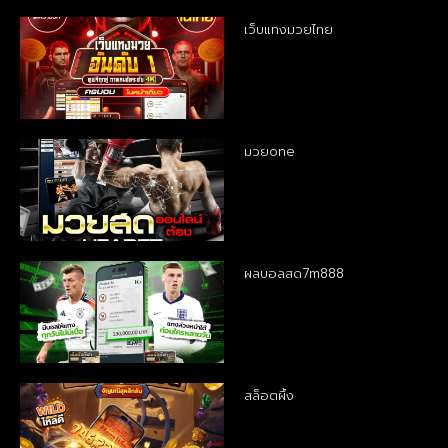
เว็บแทงมวยไทย
มวยone
ผลบอลสด7m888
สล็อตผึ้ง