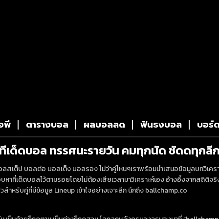
อพี
ตารางบอล
ผลบอลสด
ฟันธงบอล
บอร์
ทีเด็ดบอล ทรรศนะรายวัน คมทุกนัด ชัดดทุกลี
ะ บอลสเต็ป บอลต่อ บอลเต็ง บอลรอง ไม่ว่าคู่ไหนๆเราพร้อมนำเสนอข้อมูลบทวิเครา
หาที่เด็ดบอลไว้ตามรอยโดยไม่ต้องเสียเวลามาวิเคราะห์เอง อ้างอึ้งจากสถิติจร
วสำหรับคู่ที่มีข้อมูล Lineup เข้าใจอย่างเจาะลึก นึกถึง ballchamp.co