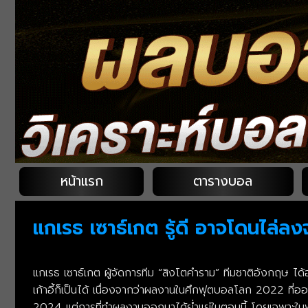
หน้าแรก
ตารางบอล
แกเรธ เซาธ์เกต รู้ดี อาจโดนไล่ล
แกเรธ เซาธ์เกต ผู้จัดการทีม “สิงโตคำราม” ทีมชาติอังกฤษ ได้
เก้าอี้ก็เป็นได้ เนื่องจากว่าผลงานในศึกฟุตบอลโลก 2022 ที่ออ
2024 แต่การที่ทำผลงานออกมาได้ย่ำแย่ในตอนนี้ โดยเฉพาะในฟุตบอ