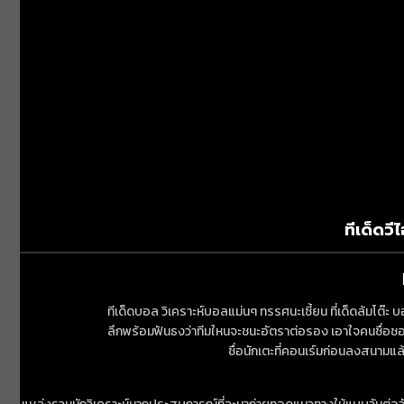
ทีเด็ดวีไ
ทีเด็ดบอล วิเคราะห์บอลแม่นๆ ทรรศนะเซี้ยน ที่เด็ดล้มโต๊
ลึกพร้อมฟันธงว่าทีมใหนจะชนะอัตราต่อรอง เอาใจคนชื่อชอบ
ชื่อนักเตะที่คอนเร์มก่อนลงสนามแล้