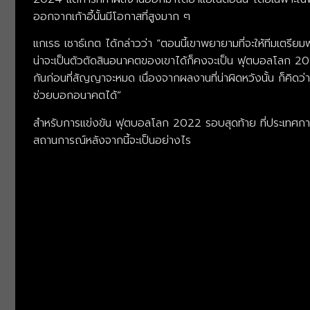
ออกจากเก้าอี้นั้นมีโอกาสที่สูงมาก ๆ
แกเรธ เซาธ์เกต ได้กล่าวว่า “ตอนนี้เขาพยายามที่จะให้ทีมเตรีย
น่าจะเป็นตัวตัดสินอนาคตของเขาได้ก็คงจะเป็น ฟุตบอลโลก 2022
กันก่อนที่สัญญาจะหมด เนื่องจากผลงานที่น่าผิดหวังนั้น ก็คิดว่าสั
ช่วยบอกอนาคตได้”
สำหรับการแข่งขัน ฟุตบอลโลก 2022 รอบสุดท้าย ที่ประเทศกาตาร์ 
สถานการณ์หลังจากนี้จะเป็นอย่างไร