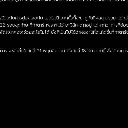
มพร้อมกับการต้องเจอกับ เยอรมนี จากนั้นก็จะมาดูกันที่ผลงานรวม แต่ทว่
 รอบสุดท้าย ที่กาตาร์ เพราะแม้ว่าจะมีสัญญาอยู่ แต่หากว่าการที่ต
ญญาคงจะช่วยอะไรไม่ได้ ซึ่งก็เป็นไปได้ว่าผลงานที่จะเกิดขึ้นที่กาตาร์จะเ
จะจัดขึ้นในวันที่ 21 พฤศจิกายน ถึงวันที่ 18 ธันวาคมนี้ ซึ่งต้องมารอ