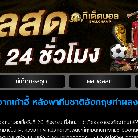
ทีเด็ดบอลชุด
ผลบอลสด
งจากเก้าอี้ หลังพาทีมชาติอังกฤษทำผล
ออกมาเผยเมื่อวันที่ 26 กันยายน ที่ผ่านมา ว่าตัวเองอาจจะต้องโดนไล่ใ
กมานั้นน่าผิดหวังมาก ๆ แม้ว่าเขาจะมีพันธะที่ผูกมัดกับทางทีมชาติอังก
ล ยูฟ่า เนชันส์ลีก ที่แพ้หนักมากติดต่อกัน 5 นัด ก็ยิ่งทำให้โอกาสที