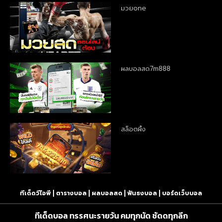
มวยone
ผลบอลสด7m888
สล็อตผึ้ง
ทีเด็ดวีไอพี
ตารางบอล
ผลบอลสด
ฟันธงบอล
บอร์ดเว็บบอล
ทีเด็ดบอล ทรรศนะรายวัน คมทุกนัด ชัดดทุกลีก