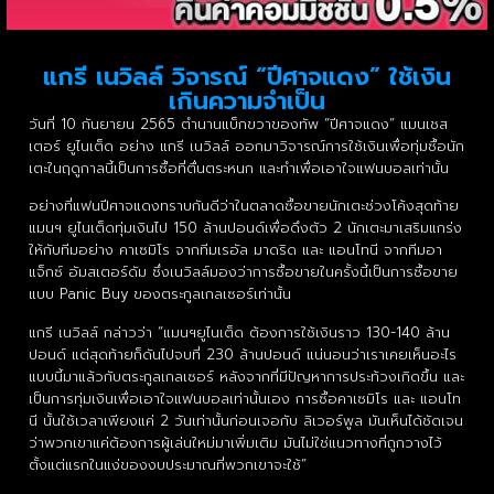
แกรี เนวิลล์ วิจารณ์ “ปีศาจแดง” ใช้เงิน
เกินความจำเป็น
วันที่ 10 กันยายน 2565 ตำนานแบ็กขวาของทัพ “ปีศาจแดง” แมนเชส
เตอร์ ยูไนเต็ด อย่าง แกรี เนวิลล์ ออกมาวิจารณ์การใช้เงินเพื่อทุ่มซื้อนัก
เตะในฤดูกาลนี้เป็นการซื้อที่ตื่นตระหนก และทำเพื่อเอาใจแฟนบอลเท่านั้น
อย่างที่แฟนปีศาจแดงทราบกันดีว่าในตลาดซื้อขายนักเตะช่วงโค้งสุดท้าย
แมนฯ ยูไนเต็ดทุ่มเงินไป 150 ล้านปอนด์เพื่อดึงตัว 2 นักเตะมาเสริมแกร่ง
ให้กับทีมอย่าง คาเซมิโร จากทีมเรอัล มาดริด และ แอนโทนี จากทีมอา
แจ็กซ์ อัมสเตอร์ดัม ซึ่งเนวิลล์มองว่าการซื้อขายในครั้งนี้เป็นการซื้อขาย
แบบ Panic Buy ของตระกูลเกลเซอร์เท่านั้น
แกรี เนวิลล์ กล่าวว่า “แมนฯยูไนเต็ด ต้องการใช้เงินราว 130-140 ล้าน
ปอนด์ แต่สุดท้ายก็ดันไปจบที่ 230 ล้านปอนด์ แน่นอนว่าเราเคยเห็นอะไร
แบบนี้มาแล้วกับตระกูลเกลเซอร์ หลังจากที่มีปัญหาการประท้วงเกิดขึ้น และ
เป็นการทุ่มเงินเพื่อเอาใจแฟนบอลเท่านั้นเอง การซื้อคาเซมิโร และ แอนโท
นี นั้นใช้เวลาเพียงแค่ 2 วันเท่านั้นก่อนเจอกับ ลิเวอร์พูล มันเห็นได้ชัดเจน
ว่าพวกเขาแค่ต้องการผู้เล่นใหม่มาเพิ่มเติม มันไม่ใช่แนวทางที่ถูกวางไว้
ตั้งแต่แรกในแง่ของงบประมาณที่พวกเขาจะใช้”