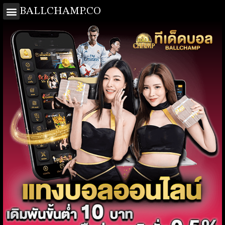
BALLCHAMP.CO