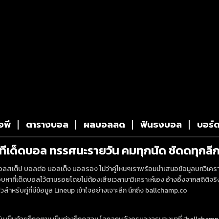
อพี
ตารางบอล
ผลบอลสด
ฟันธงบอล
บอร์
ทีเด็ดบอล ทรรศนะรายวัน คมทุกนัด ชัดดทุกลี
ะ บอลสเต็ป บอลต่อ บอลเต็ง บอลรอง ไม่ว่าคู่ไหนๆเราพร้อมนำเสนอข้อมูลบทวิเครา
หาที่เด็ดบอลไว้ตามรอยโดยไม่ต้องเสียเวลามาวิเคราะห์เอง อ้างอึ้งจากสถิติจร
วสำหรับคู่ที่มีข้อมูล Lineup เข้าใจอย่างเจาะลึก นึกถึง ballchamp.co