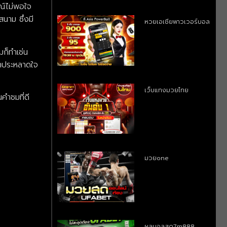
ษณ์ไม่พอใจ
นาม ซึ่งมี
หวยเอเชียพาวเวอร์บอล
มก็ทำเช่น
เขาประหลาดใจ
เว็บแทงมวยไทย
คำชมที่ดี
มวยone
ผลบอลสด7m888