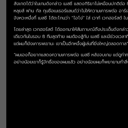
สังเกตได้ว่าในเกมดังกล่าว เมสซี แสดงกิริยาไม่เหมือนปกติต่อ ท
หลุยส์ ฟาน กัล กุนซือเนเธอร์แลนด์ว่าไม่ให้ความเคารพต่อ อาร์เ
จังหวะหนึ่งที่ เมสซี ได้ตะโกนว่า “ไอโง่” ใส่ เวาท์ เวกฮอร์สต์
โดยล่าสุด เวกฮอร์สต์ ได้ออกมาให้สัมภาษณ์ถึงประเด็นดังกล่าวก
เดียวกันในรอบ 8 ทีมสุดท้าย ผมต้องสู้กับ เมสซี และมีช่วงเวลาท
แต่ผมก็ยังเคารพเขานะ เขาเป็นอีกหนึ่งผู้เล่นที่ยิ่งใหญ่ตลอดกาล
“ผมเองก็อยากแสดงความเคารพต่อ เมสซี หลังจบเกม แต่ดูท่าทางว
อย่างน้อยเขาก็รู้จักชื่อของผมแล้ว อย่างน้อยผมก็พยายามทำสิ่งท