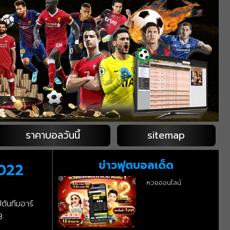
ราคาบอลวันนี้
sitemap
ข่าวฟุตบอลเด็ด
2022
หวยออนไลน์
ตันทีมอาร์
3