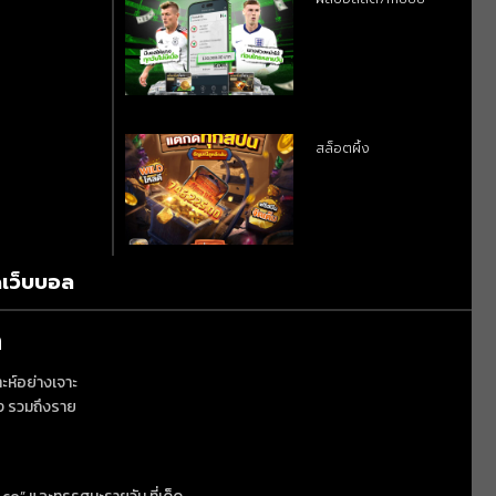
สล็อตผึ้ง
ดเว็บบอล
ก
ะห์อย่างเจาะ
ิง รวมถึงราย