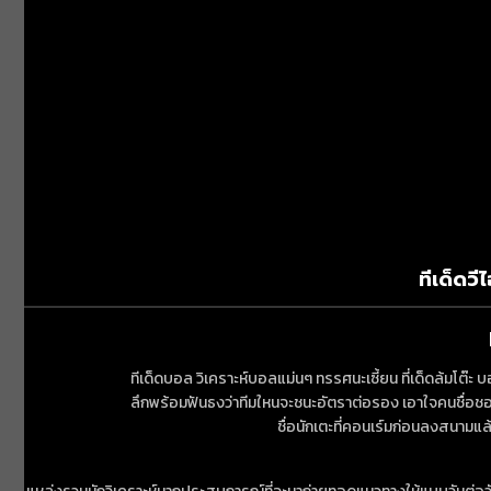
ทีเด็ดวีไ
ทีเด็ดบอล วิเคราะห์บอลแม่นๆ ทรรศนะเซี้ยน ที่เด็ดล้มโต๊
ลึกพร้อมฟันธงว่าทีมใหนจะชนะอัตราต่อรอง เอาใจคนชื่อชอบ
ชื่อนักเตะที่คอนเร์มก่อนลงสนามแล้