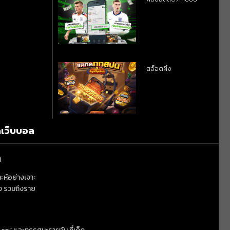
สล็อตผึ้ง
ดเว็บบอล
ก
ะห์อย่างเจาะ
ิง รวมถึงราย