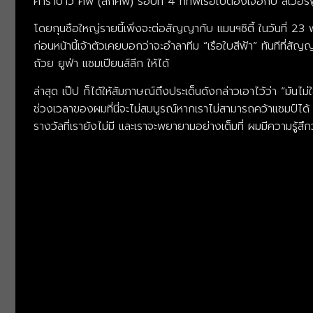
คาราบาว คัพ (ลีกคัพ) รอบที่ 4 ที่ทัพเรือใบต้องเจอกับ ลิเวอร
โดยกุนซือใหญ่รายนี้เพิ่งจะต่อสัญญากับ แมนฯซิตี้ ในวันที่ 2
ก่อนหน้านี้เจ้าตัวเคยบอกว่าจะอำลาทีม “เรือใบสีฟ้า” ทันทีที่สั
ถ้วย ยูฟ่า แชมเปียนส์ลีก ให้ได้
ล่าสุด เป๊ป ก็ได้ให้สัมภาษณ์ถึงประเด็นดังกล่าวเอาไว้ว่า “มันไ
ช่วงเวลาของผมที่นี่จะไม่สมบูรณ์หากเราไม่สามารถคว้าแชมป์ได้ ผ
รางวัลที่เรายังไม่มี และเราจะพยายามอย่างเต็มที่ ผมมีความรู้สึก