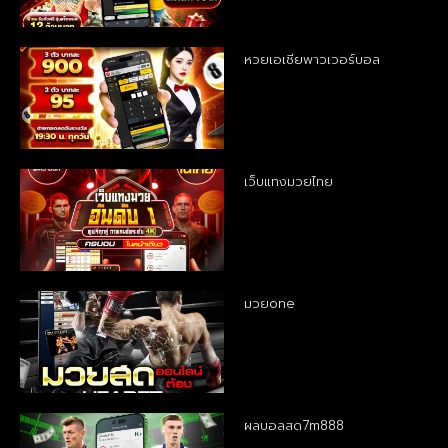
หวยเอเชียพาวเวอร์บอล
เว็บแทงมวยไทย
มวยone
ผลบอลสด7m888