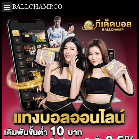
BALLCHAMP.CO