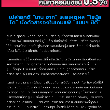
เปล่าอคติ “เทน ฮาก” เผยเหตุผล “โรนัล
โด” นั่งตัวสำรองในเกมแพ้ “แมนฯ ซิตี้”
วันที่ 6 ตุลาคม 2565 เอริก เทน ฮาก กุนซือชาวเนเธอร์แลนด์ของทัพ
“ปีศาจแดง” แมนเชสเตอร์ ยูไนเต็ด ทีมชื่อดังในศึกพรีเมียร์ลีก อังกฤษ
ให้สัมภาษณ์ก่อนลุยศึกยูโรปาลีก รอบแบ่งกลุ่ม นัดที่ 3 กลุ่มอี ที่ออกไป
เยือน โอโมเนีย นิโคเซีย ทีมดังจากไซปรัส
โดยกุนซือรายนี้ชี้แจงถึงกรณีที่ คริสเตียโน โรนัลโด ถูกดร็อปเป็นเพียง
แค่ตัวสำรอง แต่ไม่ถูกส่งลงสนามในเกมพรีเมียร์ลีกนัดล่าสุด ที่แมนฯ
ยูไนเต็ดบุกไปแพ้ แมนฯซิตี้ด้วยสกอร์ 3-6 จนถูกอดีตกัปตันในตำนาน
อย่าง รอย คีน โจมตีว่าไม่ให้เกียรติดาวยิงชาวโปรตุเกสรายนี้
โดยล่าสุด เทน ฮาก ได้ออกมาชี้แจงถึงกรณีดังกล่าวว่า “เขาไม่พอใจที่ไม่
ได้ลงเล่นในเกมวันอาทิตย์ที่ผ่านมา แน่นอนว่าเขาอยากเล่น และมันชัดเจน
ว่าเขางุดหงิด แต่เมื่อผมบอกคุณว่า หากนักเตะทุกคนอยู่ที่นี้แล้วมีความสุข
หรือพอใจเมื่ออยู่บนม้านั่งสำรอง ที่นี่ไม่ใช่สโมสรที่คุณต้องอยู่ โดยเฉพาะ
อย่างยิ่งกับคริสเตียโน เขามีความสามารถในการแข่งขันอย่างที่ทุกคน
ทราบกันดี แน่นอนว่าเขาไม่มีความสุขเมื่อเขาไม่ได้ลงเล่น แต่ผมพูดไปแล้ว