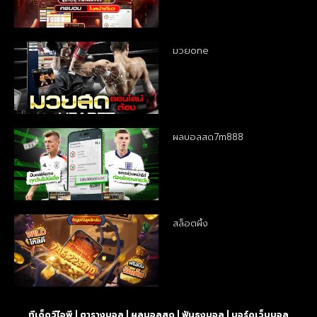
มวยone
ผลบอลสด7m888
สล็อตผึ้ง
ทีเด็ดวีไอพี
ตารางบอล
ผลบอลสด
ฟันธงบอล
บอร์ดเว็บบอล