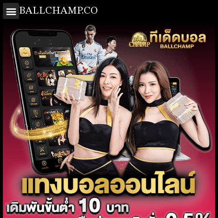
BALLCHAMP.CO