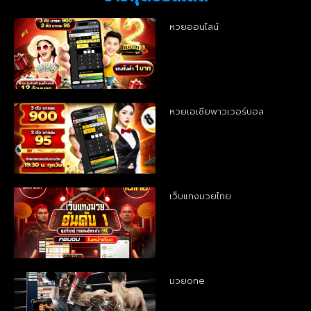
หวยออนไลน์
หวยเอเชียพาวเวอร์บอล
เว็บแทงมวยไทย
มวยone