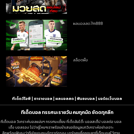
ผลบอลสด7m888
สล็อตผึ้ง
ทีเด็ดวีไอพี
ตารางบอล
ผลบอลสด
ฟันธงบอล
บอร์ดเว็บบอล
ทีเด็ดบอล ทรรศนะรายวัน คมทุกนัด ชัดดทุกลีก
ทีเด็ดบอล วิเคราะห์บอลแม่นๆ ทรรศนะเซี้ยน ที่เด็ดล้มโต๊ะ บอลสเต็ป บอลต่อ บอล
เต็ง บอลรอง ไม่ว่าคู่ไหนๆเราพร้อมนำเสนอข้อมูลบทวิเคราะห์อย่างเจาะ
ลึกพร้อมฟันธงว่าทีมใหนจะชนะอัตราต่อรอง เอาใจคนชื่อชอบหาที่เด็ดบอลไว้ตาม