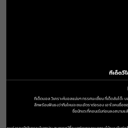
ทีเด็ดวีไ
ทีเด็ดบอล วิเคราะห์บอลแม่นๆ ทรรศนะเซี้ยน ที่เด็ดล้มโต๊
ลึกพร้อมฟันธงว่าทีมใหนจะชนะอัตราต่อรอง เอาใจคนชื่อชอบ
ชื่อนักเตะที่คอนเร์มก่อนลงสนามแล้