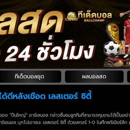
ทีเด็ดบอลชุด
ผลบอลสด
้ดีหลังเชือด เลสเตอร์ ซิตี้
ของ “ปืนใหญ่” อาร์เซนอล กล่าวชื่นชมลูกทีมที่สามารถคุมเกมได้เป็นอย่า
่ อาร์เซนอล บุกไปเอาชนะ เลสเตอร์ ซิตี้ ด้วยสกอร์ 1-0 ในศึกพรีเมียร์ลี