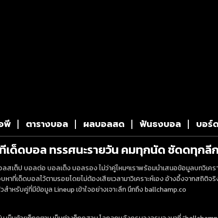
อพี
ตารางบอล
ผลบอลสด
ฟันธงบอล
บอร์
ทีเด็ดบอล ทรรศนะรายวัน คมทุกนัด ชัดดทุกลี
ะ บอลสเต็ป บอลต่อ บอลเต็ง บอลรอง ไม่ว่าคู่ไหนๆเราพร้อมนำเสนอข้อมูลบทวิเครา
หาที่เด็ดบอลไว้ตามรอยโดยไม่ต้องเสียเวลามาวิเคราะห์เอง อ้างอึ้งจากสถิติจร
วสำหรับคู่ที่มีข้อมูล Lineup เข้าใจอย่างเจาะลึก นึกถึง ballchamp.co