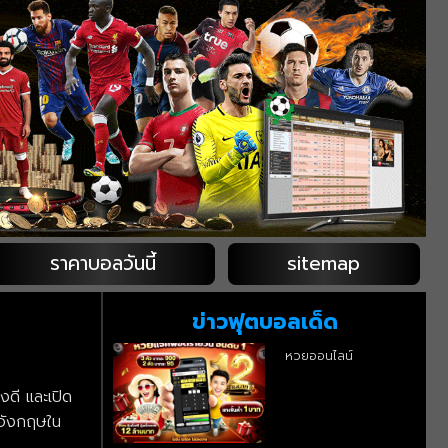
ราคาบอลวันนี้
sitemap
ข่าวฟุตบอลเด็ด
หวยออนไลน์
งดี และเปิด
ก อังกฤษใน