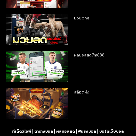
มวยone
ผลบอลสด7m888
สล็อตผึ้ง
ทีเด็ดวีไอพี
ตารางบอล
ผลบอลสด
ฟันธงบอล
บอร์ดเว็บบอล