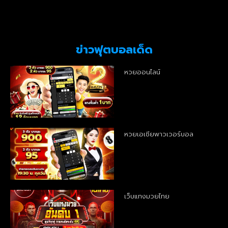
ข่าวฟุตบอลเด็ด
หวยออนไลน์
หวยเอเชียพาวเวอร์บอล
เว็บแทงมวยไทย