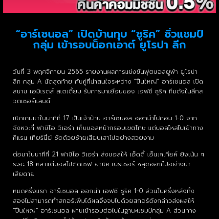
“อาร์เซนอล” เปิดบ้านทุบ “ซูริค” ซิ่วแชมป์
กลุ่ม เข้ารอบน็อกเอาต์ ยูโรปา ลีก
วันที่ 3 พฤศจิกายน 2565 รายงานผลการแข่งขันฟุตบอลยูฟ่า ยูโรปา
ลีก กลุ่ม A นัดสุดท้าย กับคู่ที่น่าสนใจระหว่าง “ปืนใหญ่” อาร์เซนอล เปิด
สนาม เอมิเรตส์ สเตเดี้ยม รับการมาเยือนของ เอฟซี ซูริค ทีมดังในลีกส
วิตเซอร์แลนด์
เปิดเกมมาในนาทีที่ 17 เป็นเจ้าบ้าน อาร์เซนอล ออกนำไปก่อน 1-0 จาก
จังหวะที่ ฟาบิโอ วิเอร่า เก็บบอลหน้ากรอบเขตโทษ แต่บอลไหลไปเข้าทาง
คีแรน เทียร์นี่ย์ ซัดด้วยซ้ายเสียบเสาไปอย่างสวยงาม
ต่อมาในนาทีที่ 21 ฟาบิโอ วิเอร่า ส่งบอลให้ เอ็ดดี้ เอ็นเคเทียห์ ยิงเน้น ๆ
ระยะ 18 หลาแต่บอลไปติดเซฟ ยานิค เบรเชอร์ หลุดออกไปอย่างน่า
เสียดาย
หมดครึ่งแรก อาร์เซนอล ออกนำ เอฟซี ซูริค 1-0 ส่วนในครึ่งหลังทั้ง
สองไม่สามารถทำสกอร์เพิ่มได้ผลจึงจบไปด้วยสกอร์ดังกล่าวส่งผลให้
“ปืนใหญ่” อาร์เซนอล ผ่านเข้ารอบต่อไปในฐานะแชมป์กลุ่ม A ส่วนทาง