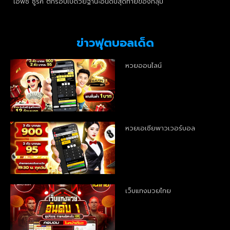
เอฟซี ซูริค ตกรอบไปด้วยฐานะอันดับสุดท้ายของกลุ่ม
ข่าวฟุตบอลเด็ด
หวยออนไลน์
หวยเอเชียพาวเวอร์บอล
เว็บแทงมวยไทย