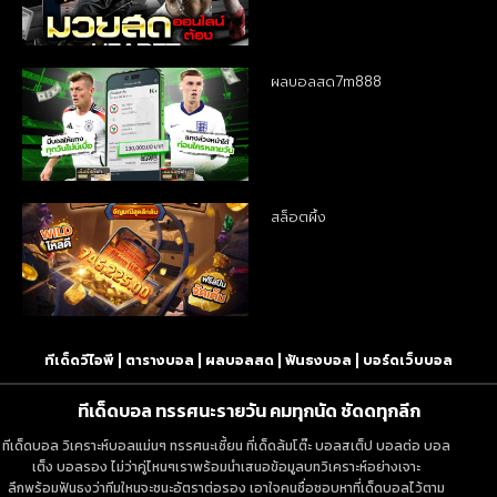
ผลบอลสด7m888
สล็อตผึ้ง
ทีเด็ดวีไอพี
ตารางบอล
ผลบอลสด
ฟันธงบอล
บอร์ดเว็บบอล
ทีเด็ดบอล ทรรศนะรายวัน คมทุกนัด ชัดดทุกลีก
ทีเด็ดบอล วิเคราะห์บอลแม่นๆ ทรรศนะเซี้ยน ที่เด็ดล้มโต๊ะ บอลสเต็ป บอลต่อ บอล
เต็ง บอลรอง ไม่ว่าคู่ไหนๆเราพร้อมนำเสนอข้อมูลบทวิเคราะห์อย่างเจาะ
ลึกพร้อมฟันธงว่าทีมใหนจะชนะอัตราต่อรอง เอาใจคนชื่อชอบหาที่เด็ดบอลไว้ตาม