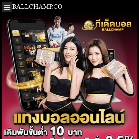
BALLCHAMP.CO