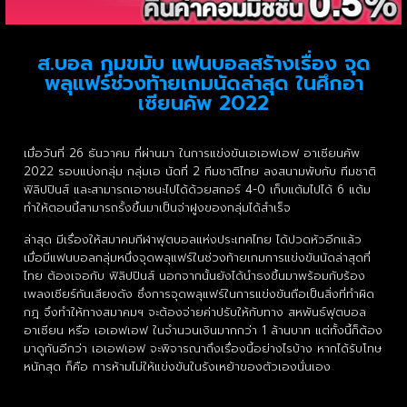
ส.บอล กุมขมับ แฟนบอลสร้างเรื่อง จุด
พลุแฟร์ช่วงท้ายเกมนัดล่าสุด ในศึกอา
เซียนคัพ 2022
เมื่อวันที่ 26 ธันวาคม ที่ผ่านมา ในการแข่งขันเอเอฟเอฟ อาเซียนคัพ
2022 รอบแบ่งกลุ่ม กลุ่มเอ นัดที่ 2 ทีมชาติไทย ลงสนามพับกับ ทีมชาติ
ฟิลิปปินส์ และสามารถเอาชนะไปได้ด้วยสกอร์ 4-0 เก็บแต้มไปได้ 6 แต้ม
ทำให้ตอนนี้สามารถรั้งขึ้นมาเป็นจ่าฝูงของกลุ่มได้สำเร็จ
ล่าสุด มีเรื่องให้สมาคมกีฬาฟุตบอลแห่งประเทศไทย ได้ปวดหัวอีกแล้ว
เมื่อมีแฟนบอลกลุ่มหนึ่งจุดพลุแฟร์ในช่วงท้ายเกมการแข่งขันนัดล่าสุดที่
ไทย ต้องเจอกับ ฟิลิปปินส์ นอกจากนั้นยังได้นำธงขึ้นมาพร้อมกับร้อง
เพลงเชียร์กันเสียงดัง ซึ่งการจุดพลุแฟร์ในการแข่งขันถือเป็นสิ่งที่ทำผิด
กฎ จึงทำให้ทางสมาคมฯ จะต้องจ่ายค่าปรับให้กับทาง สหพันธ์ฟุตบอล
อาเซียน หรือ เอเอฟเอฟ ในจำนวนเงินมากกว่า 1 ล้านบาท แต่ทั้งนี้ก็ต้อง
มาดูกันอีกว่า เอเอฟเอฟ จะพิจารณาถึงเรื่องนี้อย่างไรบ้าง หากได้รับโทษ
หนักสุด ก็คือ การห้ามไม่ให้แข่งขันในรังเหย้าของตัวเองนั่นเอง