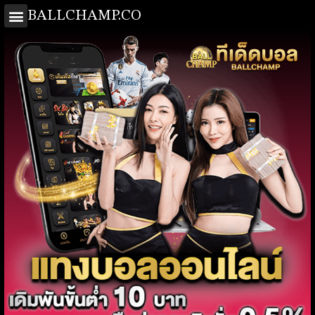
BALLCHAMP.CO