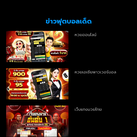
ข่าวฟุตบอลเด็ด
หวยออนไลน์
หวยเอเชียพาวเวอร์บอล
เว็บแทงมวยไทย