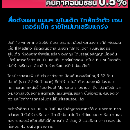
สื่อดังเผย แมนฯ ยูไนเต็ด ใกล้คว้าตัว เซน
เตอร์แบ็ก รายใหม่มาเสริมแกร่ง
วันที่ 15 พฤษภาคม 2566 ติดตามความเคลื่อนไหวในวงการกีฬาฟุตบอล
เมื่อ Il Mattino สื่อดังในอิตาลี เผยว่า “ปีศาจแดง” แมนเชสเตอร์
ยูไนเต็ด ทีมดังจากศึกพรีเมียร์ลีก อังกฤษ ได้บรรลุข้อสัญญาเบื้องต้น
แล้วในการคว้าตัว คิม มิน แจ เซ็นเตอร์แบ็กของ นาโปลี ทีมแชมป์จากศึก
กัลโช่ เซเรีย อา อิตาลี ในช่วงซัมเมอร์ที่กำลังจะถึงนี้
โดยมีรายงานเพิ่มเติมว่า ค่าตัวของเบื้องต้นของดีลนี้อยู่ที่ 52 ล้าน
ปอนด์ (ราว 2.2 พันล้านบาท) ที่ทำให้ นาโปลี ต้องมองหาผู้เล่นรายมา
ทดแทนในตำแหน่งนี้ โดย Foot Mercato รายงานว่า ถึงแม้ว่าตัวนักเตะ
จะมีความสุขในอิตาลี แต่การไปเล่นในพรีเมียร์ลีก นั้นคือความฝันของเจ้า
ตัว และได้ทำการตกลงในดีลนี้เป็นที่เรียบร้อยแล้ว
อย่างไรก็ตาม คิม มิน แจ นั้นเป็นผู้เล่นสัญชาติเกาหลีใต้ คนแรกที่สามารถ
คว้าแชมป์ กัลโช่ เซเรีย อา อิตาลี กับ นาโปลี มาได้แบบสด ๆ ร้อน ๆ และ
ผลงานของเจ้าตัวในซีซันนี้คือการทำ 2 ประตู 2 แอสซิสต์ จากการลงเล่น
ทั้งหมด 43 นัดในทุกรายการ