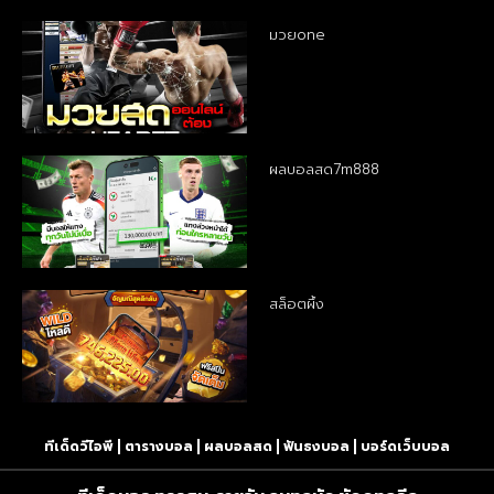
มวยone
ผลบอลสด7m888
สล็อตผึ้ง
ทีเด็ดวีไอพี
ตารางบอล
ผลบอลสด
ฟันธงบอล
บอร์ดเว็บบอล