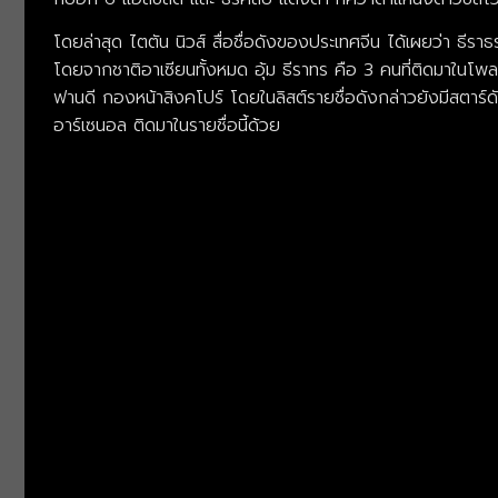
โดยล่าสุด ไตตัน นิวส์ สื่อชื่อดังของประเทศจีน ได้เผยว่า ธีร
โดยจากชาติอาเซียนทั้งหมด อุ้ม ธีราทร คือ 3 คนที่ติดมาในโพล
ฟานดี กองหน้าสิงคโปร์ โดยในลิสต์รายชื่อดังกล่าวยังมีสตาร์
อาร์เซนอล ติดมาในรายชื่อนี้ด้วย