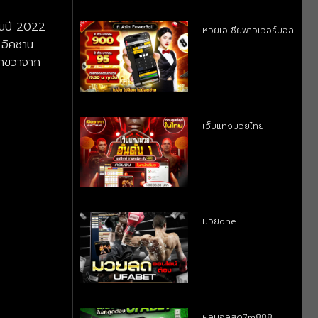
ยในปี 2022
หวยเอเชียพาวเวอร์บอล
 อิคซาน
บ็กขวาจาก
เว็บแทงมวยไทย
มวยone
ผลบอลสด7m888