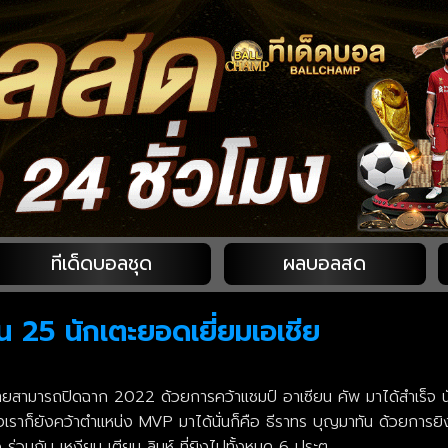
ทีเด็ดบอลชุด
ผลบอลสด
 ใน 25 นักเตะยอดเยี่ยมเอเชีย
ิไทยสามารถปิดฉาก 2022 ด้วยการคว้าแชมป์ อาเซียน คัพ มาได้สำเร็จ นับ
องเราก็ยังคว้าตำแหน่ง MVP มาได้นั่นก็คือ ธีราทร บุญมาทัน ด้วยการยิ
ร่วมกับ เหงียน เตียน ลินห์ ที่ยิงไปทั้งหมด 6 ประตู