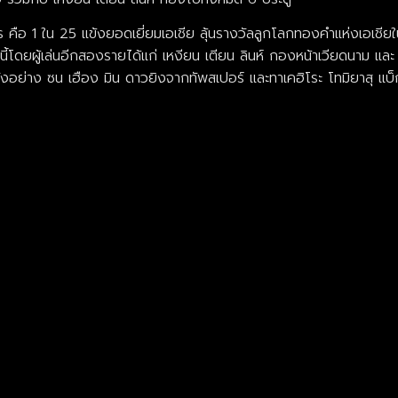
าธร คือ 1 ใน 25 แข้งยอดเยี่ยมเอเชีย ลุ้นรางวัลลูกโลกทองคำแห่งเอเชี
นี้โดยผู้เล่นอีกสองรายได้แก่ เหงียน เตียน ลินห์ กองหน้าเวียดนาม และ
ดังอย่าง ซน เฮือง มิน ดาวยิงจากทัพสเปอร์ และทาเคฮิโระ โทมิยาสุ แ