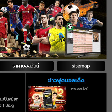
ราคาบอลวันนี้
sitemap
ข่าวฟุตบอลเด็ด
หวยออนไลน์
เป็นสมัยที่
ง 1 ประตู