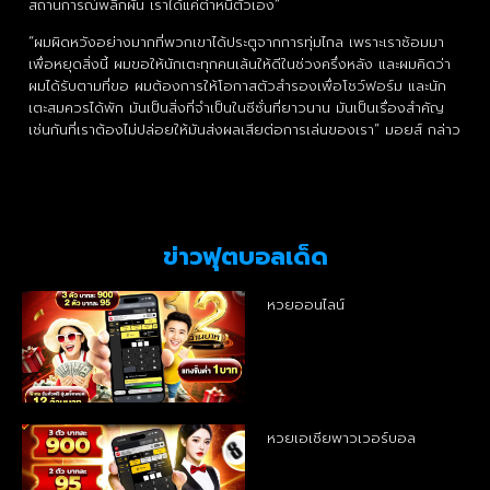
สถานการณ์พลิกผัน เราได้แค่ตำหนิตัวเอง”
“ผมผิดหวังอย่างมากที่พวกเขาได้ประตูจากการทุ่มไกล เพราะเราซ้อมมา
เพื่อหยุดสิ่งนี้ ผมขอให้นักเตะทุกคนเล้นให้ดีในช่วงครึ่งหลัง และผมคิดว่า
ผมได้รับตามที่ขอ ผมต้องการให้โอกาสตัวสำรองเพื่อโชว์ฟอร์ม และนัก
เตะสมควรได้พัก มันเป็นสิ่งที่จำเป็นในซีซั่นที่ยาวนาน มันเป็นเรื่องสำคัญ
เช่นกันที่เราต้องไม่ปล่อยให้มันส่งผลเสียต่อการเล่นของเรา” มอยส์ กล่าว
ข่าวฟุตบอลเด็ด
หวยออนไลน์
หวยเอเชียพาวเวอร์บอล