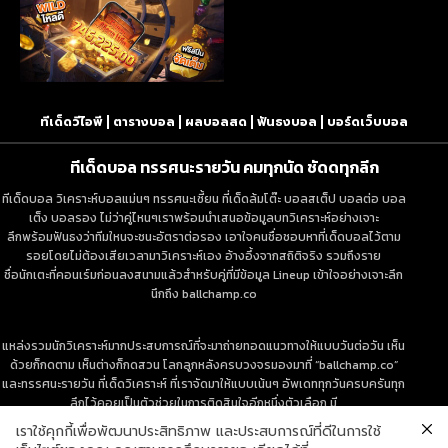
ทีเด็ดวีไอพี
ตารางบอล
ผลบอลสด
ฟันธงบอล
บอร์ดเว็บบอล
ทีเด็ดบอล ทรรศนะรายวัน คมทุกนัด ชัดดทุกลีก
ทีเด็ดบอล วิเคราะห์บอลแม่นๆ ทรรศนะเซี้ยน ที่เด็ดล้มโต๊ะ บอลสเต็ป บอลต่อ บอล
เต็ง บอลรอง ไม่ว่าคู่ไหนๆเราพร้อมนำเสนอข้อมูลบทวิเคราะห์อย่างเจาะ
ลึกพร้อมฟันธงว่าทีมใหนจะชนะอัตราต่อรอง เอาใจคนชื่อชอบหาที่เด็ดบอลไว้ตาม
รอยโดยไม่ต้องเสียเวลามาวิเคราะห์เอง อ้างอึ้งจากสถิติจริง รวมถึงราย
ชื่อนักเตะที่คอนเร์มก่อนลงสนามแล้วสำหรับคู่ที่มีข้อมูล Lineup เข้าใจอย่างเจาะลึก
นึกถึง ballchamp.co
แหล่งรวมนักวิเคราะห์มากประสบการณ์ที่จะมาถ่ายทอดแนวทางให้แบบวันต่อวัน เห็น
ด้วยก็กดตาม เห็นต่างก็กดสวน โลกลูกหลังครบวงจรมองมาที่ “ballchamp.co”
และทรรศนะรายวัน ที่เด็ดวิเคราะห์ ที่เราจัดมาให้แบบเน้นๆ อัพเดททุกวันครบครันทุก
ลึกไว้คอยเป็นตัวช่วยในการติดสินใจอีกหนึ่งตัวเลือก มี
เนื้อหาอ่านง่ายสบายตาถูกใจผู้ใช้งาน เหมาะสำหรับเซียนบอลและนักลงทุนทุกท่าน
เราใช้คุกกี้เพื่อพัฒนาประสิทธิภาพ และประสบการณ์ที่ดีในการใช้