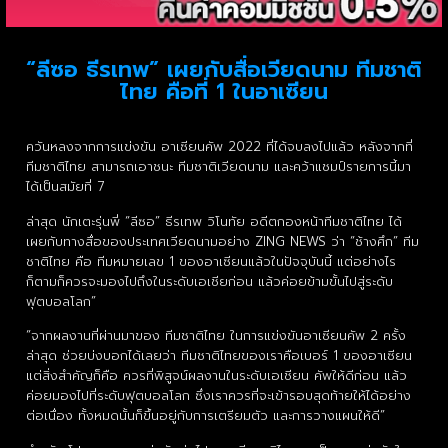
“ลีซอ ธีรเทพ” เผยกับสื่อเวียดนาม ทีมชาติ
ไทย คือที่ 1 ในอาเซียน
ควันหลงจากการแข่งขัน อาเซียนคัพ 2022 ที่ได้จบลงไปแล้ว หลังจากที่
ทีมชาติไทย สามารถเอาชนะ ทีมชาติเวียดนาม และคว้าแชมป์รายการนี้มา
ได้เป็นสมัยที่ 7
ล่าสุด นักเตะรุ่นพี่ “ลีซอ” ธีรเทพ วิโนทัย อดีตกองหน้าทีมชาติไทย ได้
เผยกับทางสื่อของประเทศเวียดนามอย่าง ZING NEWS ว่า “ช้างศึก” ทีม
ชาติไทย คือ ทีมหมายเลข 1 ของอาเซียนแล้วในปัจจุบันนี้ แต่อย่างไร
ก็ตามก็ควรจะมองไปถึงในระดับเอเชียก่อน แล้วค่อยข้ามขั้นไปสู่ระดับ
ฟุตบอลโลก”
“จากผลงานที่ผ่านมาของ ทีมชาติไทย ในการแข่งขันอาเซียนคัพ 2 ครั้ง
ล่าสุด ช่วยบ่งบอกได้เลยว่า ทีมชาติไทยของเราคือเบอร์ 1 ของอาเซียน
แต่สิ่งสำคัญก็คือ ควรที่พิสูจน์ผลงานในระดับเอเชียน คัพให้ดีก่อน แล้ว
ค่อยมองไปที่ระดับฟุตบอลโลก ซึ่งเราควรที่จะเข้ารอบสุดท้ายให้ได้อย่าง
ต่อเนื่อง ทั้งหมดนั้นก็ขึ้นอยู่กับการเตรียมตัว และการวางแผนให้ดี”