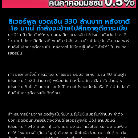
ลิเวอร์พูล ชวดเงิน 330 ล้านบาท หลังซาดิ
โอ มาเน่ กำลังจะย้ายไปลีกซาอุดีอาระเบีย
บาเยิร์น มิวนิค ยักษ์ใหญ่ บุนเดสลีกา เยอรมัน ได้ประกาศยืนยันว่า ซาดิ
โอ มาเน่ นักเตะปีกทีมชาติเซเนกัล กำลังเจรจาย้ายไปอยู่กับ อัล นาสเซอร์
ทีมดังในลีกซาอุดีอาระเบีย หลังจากไม่มีชื่ออยู่ในทัพ “เสือใต้” ในประเทศ
เยอรมัน
การย้ายทีมครั้งนี้ คาดว่าอัล นาสเซอร์ ยอมจ่ายให้บาเยิร์น 40 ล้านยูโร
(ประมาณ 1,520 ล้านบาท) พร้อมกับค่าเหนื่อยนักเตะปีละ 25 ล้านยูโร
(ประมาณ 950 ล้านบาท) และยังมีโอกาสได้ร่วมเล่นกับคริสเตียโน่ โรนัลโด้
ทีมอื่นในซาอุดีอาระเบียอีกด้วย
สำหรับการย้ายจากลิเวอร์พูลไปทีมบาเยิร์นในซัมเมอร์ปีที่ผ่านมา ค่าตัว
บวกแอดออนที่บาเยิร์นต้องจ่ายให้ลิเวอร์พูลคือ 35.1 ล้านปอนด์
(ประมาณ 1,545 ล้านบาท) และตามรายงานจากเว็บไซต์ ดีส อีส อนฟิลด์
ทำให้ “หงส์แดง” (ลิเวอร์พูล) ต้องชวดเงินโบนัสก้อนโตตามไปด้วย ดัง