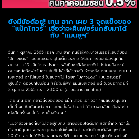
ยังมีข้อดีอยู่! เทน ฮาก เผย 3 จุดแข็งของ
“แม็กไกวร์” เชื่อว่าจะคืนฟอร์มกลับมาได้
กับ “แมนยูฯ”
วันที่ 1 ตุลาคม 2565 เอริค เทน ฮาก กุนซือใหญ่ชาวเนเธอร์แลนด์ของ
“ปีศาจแดง” แมนเชสเตอร์ ยูไนเต็ด ออกมาให้สัมภาษณ์ปกป้องลูกทีม
อย่าง แฮร์รี แม็กไกวร์ ปราการหลังทีมชาติอังกฤษที่กำลังโดนวิจารณ์
อย่างหนักถึงฟอร์มการเล่นที่ไม่เข้าที่เข้าทางในช่วงหลัง ก่อนจะลุยเกมแมน
เชสเตอร์ ดาร์บี้แมตช์ ในสัปดาห์นี้ โดยที่ “ปีศาจแดง” แมนเชสเตอร์
ยูไนเต็ด ต้องบุกไปเยือน “เรือใบสีฟ้า” แมนเชสเตอร์ ซิตี้ ในวันอาทิตย์ที่
2 ตุลาคม 2565 เวลา 20.00 น. (ตามเวลาประเทศไทย)
โดย เทน ฮาก กล่าวถึงข้อดีของ แม็ก ไกวร์ เอาไว้ว่า “ผมสนับสนุนเขา
เต็มที่ ผมเชื่อมั่นในตัวเขา และผมมั่นใจว่าเขาทำได้ เขาจะกลับมาคืนฟอร์ม
เก่งอีกครั้งผมมั่นใจเช่นนั้นจริง ๆ ”
“แม้ว่าช่วงหลังที่เขาไม่ได้อยู่กับทีม เขายังซ้อมได้ดีมาก แต่ที่สำคัญกว่านั้น
คือเขามีคุณภาพ พวกคุณน่าจะได้เห็นแล้วว่าเขาติดทีมชาติอังกฤษเกือบ
50 นัด เขาเล่นได้ดีกับ เลสเตอร์ ซิตี้ และแมนเชสเตอร์ ยูไนเต็ด อย่างที่