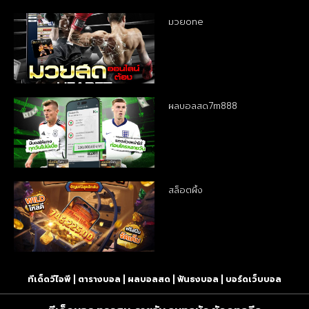
มวยone
ผลบอลสด7m888
สล็อตผึ้ง
ทีเด็ดวีไอพี
ตารางบอล
ผลบอลสด
ฟันธงบอล
บอร์ดเว็บบอล