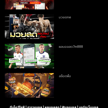
มวยone
ผลบอลสด7m888
สล็อตผึ้ง
ทีเด็ดวีไอพี
ตารางบอล
ผลบอลสด
ฟันธงบอล
บอร์ดเว็บบอล