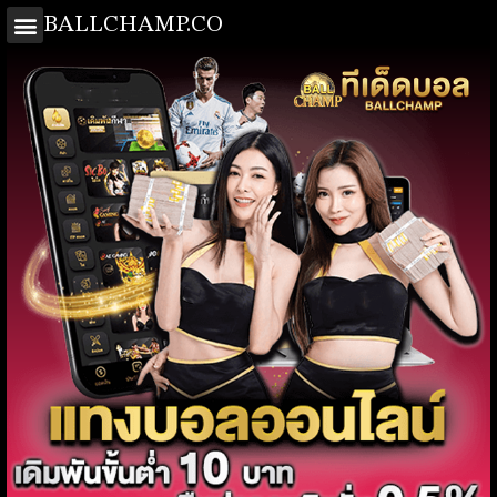
BALLCHAMP.CO