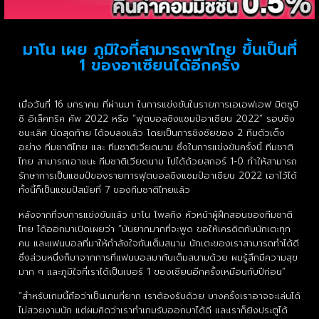
มาโน เผย ภูมิใจที่สามารถพาไทย ขึ้นเป็นที่
1 ของอาเซียนได้อีกครั้ง
เมื่อวันที่ 16 มกราคม ที่ผ่านมา ในการแข่งขันในรายการเอเอฟเอฟ มิตซูบิ
ชิ อิเล็คทริค คัพ 2022 หรือ “ฟุตบอลชิงแชมป์อาเซียน 2022” รอบชิง
ชนะเลิศ นัดสุดท้าย ได้จบลงแล้ว โดยเป็นการชิงชัยของ 2 ทีมตัวเต็ง
อย่าง ทีมชาติไทย และ ทีมชาติเวียดนาม ซึ่งในการแข่งขันครั้งนี้ ทีมชาติ
ไทย สามารถเอาชนะ ทีมชาติเวียดนาม ไปได้ด้วยสกอร์ 1-0 ทำให้สามารถ
รักษาการเป็นแชมป์ของรายการฟุตบอลชิงแชมป์อาเซียน 2022 เอาไว้ได้
ทั้งนี้ก็เป็นแชมป์สมัยที่ 7 ของทีมชาติไทยแล้ว
หลังจากที่จบการแข่งขันแล้ว มาโน โพลกิง หัวหน้าผู้ฝึกสอนของทีมชาติ
ไทย ได้ออกมาเปิดเผยว่า “มันยากมากที่จะพูด ขอให้เครดิตกับนักเตะทุก
คน และแฟนบอลที่มาให้กำลังใจกันเต็มสนาม นักเตะของเราสามารถทำได้ดี
ซึ่งส่วนหนึ่งก็มาจากการที่แฟนบอลมากันเต็มสนามด้วย ผมรู้สึกมีความสุข
มาก ๆ และภูมิใจที่เราได้เป็นเบอร์ 1 ของเซียนอีกครั้งเหมือนกับปีก่อน”
“สำหรับเกมนี้ถือว่าเป็นเกมที่ยาก เราต้องรับด้วย บางครั้งเราอาจจะเล่นได้
ไม่สวยงามนัก แต่ผมคิดว่าเราทำเกมรับออกมาได้ดี และเราก็ยิงประตูได้