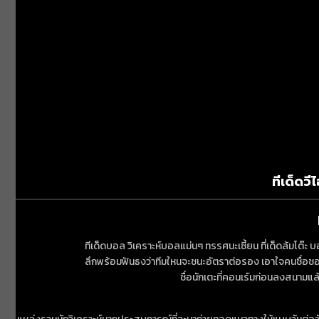
ทีเด็ดวีไ
ทีเด็ดบอล วิเคราะห์บอลแม่นๆ ทรรศนะเซี้ยน ที่เด็ดล้มโต๊
ลึกพร้อมฟันธงว่าทีมใหนจะชนะอัตราต่อรอง เอาใจคนชื่อชอบ
ชื่อนักเตะที่คอนเร์มก่อนลงสนามแล้