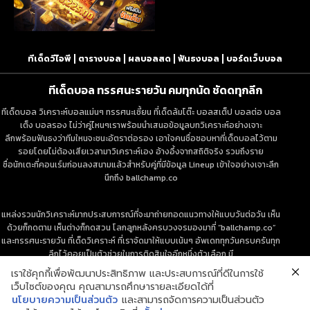
ทีเด็ดวีไอพี
ตารางบอล
ผลบอลสด
ฟันธงบอล
บอร์ดเว็บบอล
ทีเด็ดบอล ทรรศนะรายวัน คมทุกนัด ชัดดทุกลีก
ทีเด็ดบอล วิเคราะห์บอลแม่นๆ ทรรศนะเซี้ยน ที่เด็ดล้มโต๊ะ บอลสเต็ป บอลต่อ บอล
เต็ง บอลรอง ไม่ว่าคู่ไหนๆเราพร้อมนำเสนอข้อมูลบทวิเคราะห์อย่างเจาะ
ลึกพร้อมฟันธงว่าทีมใหนจะชนะอัตราต่อรอง เอาใจคนชื่อชอบหาที่เด็ดบอลไว้ตาม
รอยโดยไม่ต้องเสียเวลามาวิเคราะห์เอง อ้างอึ้งจากสถิติจริง รวมถึงราย
ชื่อนักเตะที่คอนเร์มก่อนลงสนามแล้วสำหรับคู่ที่มีข้อมูล Lineup เข้าใจอย่างเจาะลึก
นึกถึง ballchamp.co
แหล่งรวมนักวิเคราะห์มากประสบการณ์ที่จะมาถ่ายทอดแนวทางให้แบบวันต่อวัน เห็น
ด้วยก็กดตาม เห็นต่างก็กดสวน โลกลูกหลังครบวงจรมองมาที่ “ballchamp.co”
และทรรศนะรายวัน ที่เด็ดวิเคราะห์ ที่เราจัดมาให้แบบเน้นๆ อัพเดททุกวันครบครันทุก
ลึกไว้คอยเป็นตัวช่วยในการติดสินใจอีกหนึ่งตัวเลือก มี
เนื้อหาอ่านง่ายสบายตาถูกใจผู้ใช้งาน เหมาะสำหรับเซียนบอลและนักลงทุนทุกท่าน
เราใช้คุกกี้เพื่อพัฒนาประสิทธิภาพ และประสบการณ์ที่ดีในการใช้
เว็บไซต์ของคุณ คุณสามารถศึกษารายละเอียดได้ที่
Contact Us
About Us
privacy policy
นโยบายความเป็นส่วนตัว
และสามารถจัดการความเป็นส่วนตัว