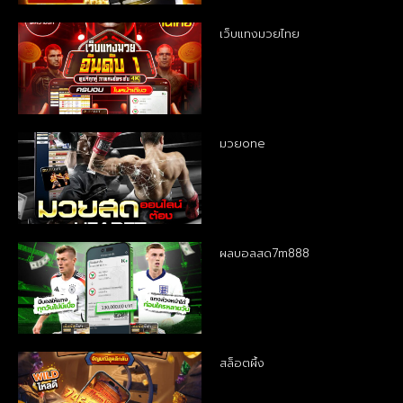
เว็บแทงมวยไทย
มวยone
ผลบอลสด7m888
สล็อตผึ้ง