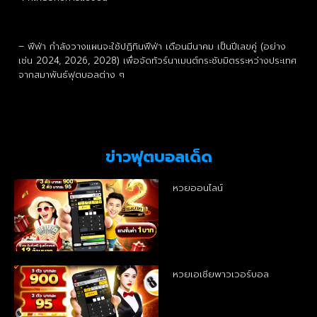
– ฟีฟ่า กำลังวางแผนจะใช้ปฏิทินฟีฟ่า เดือนมีนาคม เป็นปีเลขคู่ (อย่าง
เช่น 2024, 2026, 2028) เพื่อจัดทัวร์นาเมนต์กระชับมิตรระหว่างประเทศ
จากสมาพันธ์ฟุตบอลต่าง ๆ
ข่าวฟุตบอลเด็ด
หวยออนไลน์
หวยเอเชียพาวเวอร์บอล