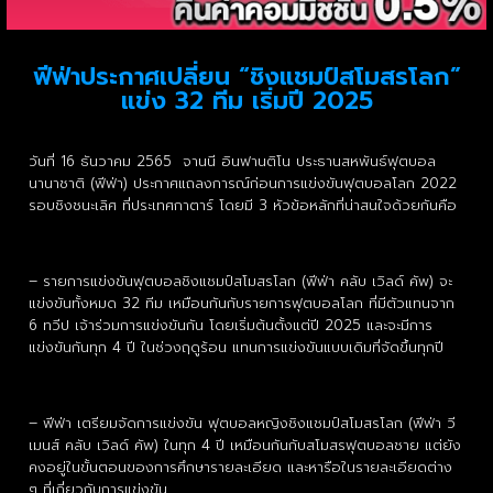
ฟีฟ่าประกาศเปลี่ยน “ชิงแชมป์สโมสรโลก”
แข่ง 32 ทีม เริ่มปี 2025
วันที่ 16 ธันวาคม 2565 จานนี อินฟานติโน ประธานสหพันธ์ฟุตบอล
นานาชาติ (ฟีฟ่า) ประกาศแถลงการณ์ก่อนการแข่งขันฟุตบอลโลก 2022
รอบชิงชนะเลิศ ที่ประเทศกาตาร์ โดยมี 3 หัวข้อหลักที่น่าสนใจด้วยกันคือ
– รายการแข่งขันฟุตบอลชิงแชมป์สโมสรโลก (ฟีฟ่า คลับ เวิลด์ คัพ) จะ
แข่งขันทั้งหมด 32 ทีม เหมือนกันกับรายการฟุตบอลโลก ที่มีตัวแทนจาก
6 ทวีป เจ้าร่วมการแข่งขันกัน โดยเริ่มต้นตั้งแต่ปี 2025 และจะมีการ
แข่งขันกันทุก 4 ปี ในช่วงฤดูร้อน แทนการแข่งขันแบบเดิมที่จัดขึ้นทุกปี
– ฟีฟ่า เตรียมจัดการแข่งขัน ฟุตบอลหญิงชิงแชมป์สโมสรโลก (ฟีฟ่า วี
เมนส์ คลับ เวิลด์ คัพ) ในทุก 4 ปี เหมือนกันกับสโมสรฟุตบอลชาย แต่ยัง
คงอยู่ในขั้นตอนของการศึกษารายละเอียด และหารือในรายละเอียดต่าง
ๆ ที่เกี่ยวกับการแข่งขัน