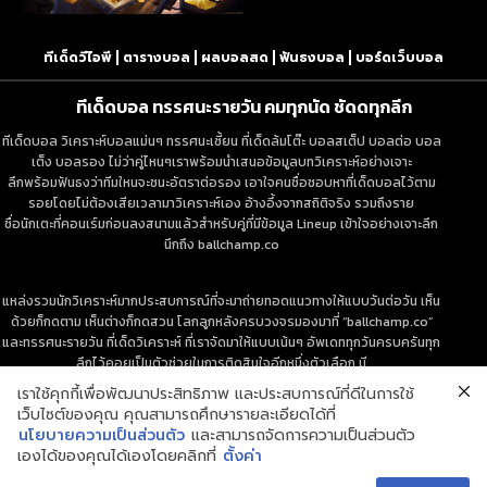
ทีเด็ดวีไอพี
ตารางบอล
ผลบอลสด
ฟันธงบอล
บอร์ดเว็บบอล
ทีเด็ดบอล ทรรศนะรายวัน คมทุกนัด ชัดดทุกลีก
ทีเด็ดบอล วิเคราะห์บอลแม่นๆ ทรรศนะเซี้ยน ที่เด็ดล้มโต๊ะ บอลสเต็ป บอลต่อ บอล
เต็ง บอลรอง ไม่ว่าคู่ไหนๆเราพร้อมนำเสนอข้อมูลบทวิเคราะห์อย่างเจาะ
ลึกพร้อมฟันธงว่าทีมใหนจะชนะอัตราต่อรอง เอาใจคนชื่อชอบหาที่เด็ดบอลไว้ตาม
รอยโดยไม่ต้องเสียเวลามาวิเคราะห์เอง อ้างอึ้งจากสถิติจริง รวมถึงราย
ชื่อนักเตะที่คอนเร์มก่อนลงสนามแล้วสำหรับคู่ที่มีข้อมูล Lineup เข้าใจอย่างเจาะลึก
นึกถึง ballchamp.co
แหล่งรวมนักวิเคราะห์มากประสบการณ์ที่จะมาถ่ายทอดแนวทางให้แบบวันต่อวัน เห็น
ด้วยก็กดตาม เห็นต่างก็กดสวน โลกลูกหลังครบวงจรมองมาที่ “ballchamp.co”
และทรรศนะรายวัน ที่เด็ดวิเคราะห์ ที่เราจัดมาให้แบบเน้นๆ อัพเดททุกวันครบครันทุก
ลึกไว้คอยเป็นตัวช่วยในการติดสินใจอีกหนึ่งตัวเลือก มี
เนื้อหาอ่านง่ายสบายตาถูกใจผู้ใช้งาน เหมาะสำหรับเซียนบอลและนักลงทุนทุกท่าน
เราใช้คุกกี้เพื่อพัฒนาประสิทธิภาพ และประสบการณ์ที่ดีในการใช้
เว็บไซต์ของคุณ คุณสามารถศึกษารายละเอียดได้ที่
Contact Us
About Us
privacy policy
นโยบายความเป็นส่วนตัว
และสามารถจัดการความเป็นส่วนตัว
เองได้ของคุณได้เองโดยคลิกที่
ตั้งค่า
copyright © 2022 all rights reserved
www.ballchamp.co