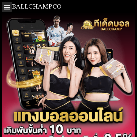
BALLCHAMP.CO