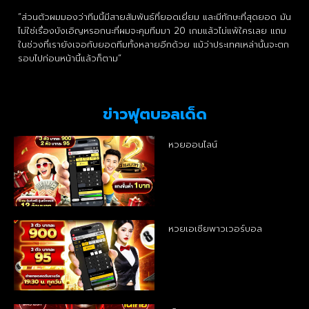
“ส่วนตัวผมมองว่าทีมนี้มีสายสัมพันธ์ที่ยอดเยี่ยม และมีทักษะที่สุดยอด มัน
ไม่ใช่เรื่องบังเอิญหรอกนะที่ผมจะคุมทีมมา 20 เกมแล้วไม่แพ้ใครเลย แถม
ในช่วงที่เรายังเจอกับยอดทีมทั้งหลายอีกด้วย แม้ว่าประเทศเหล่านั้นจะตก
รอบไปก่อนหน้านี้แล้วก็ตาม”
ข่าวฟุตบอลเด็ด
หวยออนไลน์
หวยเอเชียพาวเวอร์บอล