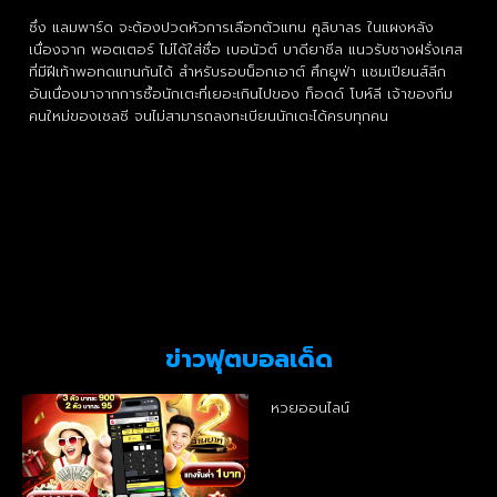
ซึ่ง แลมพาร์ด จะต้องปวดหัวการเลือกตัวแทน คูลิบาลร ในแผงหลัง
เนื่องจาก พอตเตอร์ ไม่ได้ใส่ชื่อ เบอนัวต์ บาดียาชีล แนวรับชางฝรั่งเศส
ที่มีฝีเท้าพอทดแทนกันได้ สำหรับรอบน็อกเอาต์ ศึกยูฟ่า แชมเปียนส์ลีก
อันเนื่องมาจากการซื้อนักเตะที่เยอะเกินไปของ ท็อดด์ โบห์ลี เจ้าของทีม
คนใหม่ของเชลซี จนไม่สามารถลงทะเบียนนักเตะได้ครบทุกคน
ข่าวฟุตบอลเด็ด
หวยออนไลน์