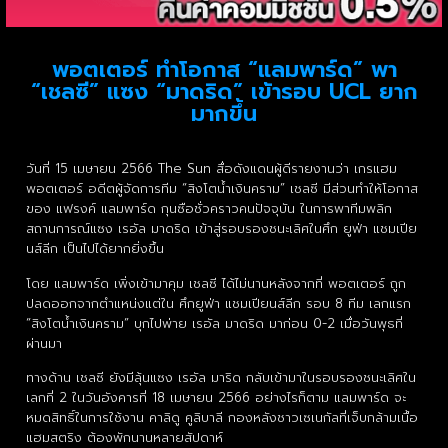
พอตเตอร์ ทำโอกาส “แลมพาร์ด” พา
“เชลซี” แซง “มาดริด” เข้ารอบ UCL ยาก
มากขึ้น
วันที่ 15 เมษายน 2566 The Sun สื่อดังแดนผู้ดีรายงานว่า เกรแฮม
พอตเตอร์ อดีตผู้จัดการทีม “สิงโตน้ำเงินคราม” เชลซี มีส่วนทำให้โอกาส
ของ แฟรงค์ แลมพาร์ด กุนซือชั่วคราวคนปัจจุบัน ในการพาทีมพลิก
สถานการณ์แซง เรอัล มาดริด เข้าสู่รอบรองชนะเลิศในศึก ยูฟ่า แชมเปีย
นส์ลีก เป็นไปได้ยากยิ่งขึ้น
โดย แลมพาร์ด เพิ่งเข้ามาคุม เชลซี ได้ไม่นานหลังจากที่ พอตเตอร์ ถูก
ปลดออกจากตำแหน่งแต่ใน ศึกยูฟ่า แชมเปียนส์ลีก รอบ 8 ทีม เลกแรก
“สิงโตน้ำเงินคราม” บุกไปพ่าย เรอัล มาดริด มาก่อน 0-2 เมื่อวันพุธที่
ผ่านมา
ทางด้าน เชลซี ยังมีลุ้นแซง เรอัล มาริด กลับเข้ามาในรอบรองชนะเลิศใน
เลกที่ 2 ในวันอังคารที่ 18 เมษายน 2566 อย่างไรก็ตาม แลมพาร์ด จะ
หมดสิทธิ์ในการใช้งาน คาลิดู คูลิบาลี กองหลังชาวเซเนกัลที่เจ็บกล้ามเนื้อ
แฮมสตริง ต้องพักนานหลายสัปดาห์