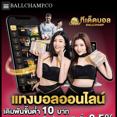
BALLCHAMP.CO