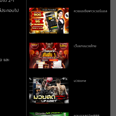
ปได้ 2-1
นี้ประกอบไป
หวยเอเชียพาวเวอร์บอล
เว็บแทงมวยไทย
ทย และ
มวยone
ผลบอลสด7m888