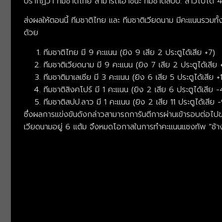
ปรากฏว่า ทีมชาติไทย สามารถเอาชนะ ทีมชาติสปป. ลาวไปได้ 4-1 
ส่งผลให้ตอนนี้ ทีมชาติไทย และ ทีมชาติเวียดนาม มีคะแนนรวม
ด้วย
ทีมชาติไทย มี 9 คะแนน (ยิง 9 เสีย 2 ประตูได้เสีย +7)
ทีมชาติเวียดนาม มี 9 คะแนน (ยิง 7 เสีย 2 ประตูได้เสีย 
ทีมชาติมาเลเซีย มี 3 คะแนน (ยิง 6 เสีย 5 ประตูได้เสีย +1
ทีมชาติสิงคโปร์ มี 1 คะแนน (ยิง 2 เสีย 6 ประตูได้เสีย -
ทีมชาติสปป.ลาว มี 1 คะแนน (ยิง 2 เสีย 11 ประตูได้เสีย
ซึ่งผลการแข่งขันดังกล่าวสามารถการันตีการผ่านเข้ารอบต่อไปข
เวียดนามอยู่ 6 แต้ม จึงหมดโอกาสในการทำคะแนนแซงทัพ “ช้างศ