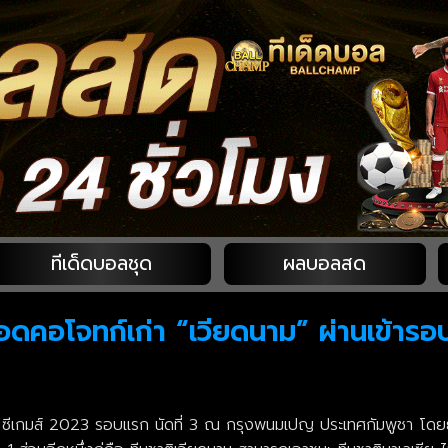
ทีเด็ดบอลชุด
ผลบอลสด
อดคอโจทก์เก่า “เวียดนาม” ผ่านเข้ารอ
 ซีเกมส์ 2023 รอบแรก นัดที่ 3 ณ กรุงพนมเปญ ประเทศกัมพูชา โด