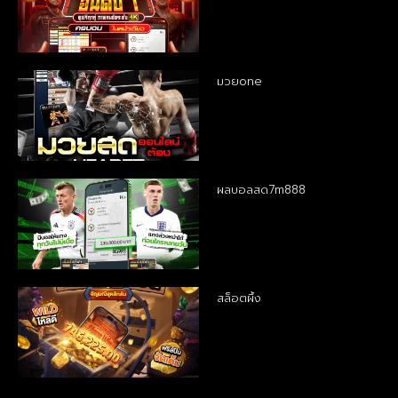
มวยone
ผลบอลสด7m888
สล็อตผึ้ง