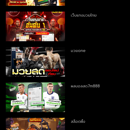
เว็บแทงมวยไทย
มวยone
ผลบอลสด7m888
สล็อตผึ้ง