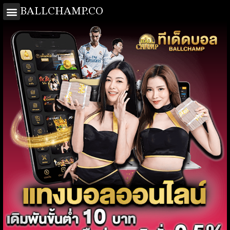
BALLCHAMP.CO