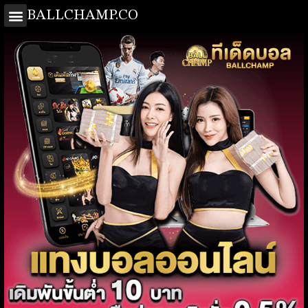
BALLCHAMP.CO