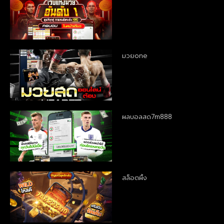
มวยone
ผลบอลสด7m888
สล็อตผึ้ง