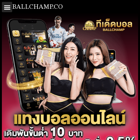
BALLCHAMP.CO