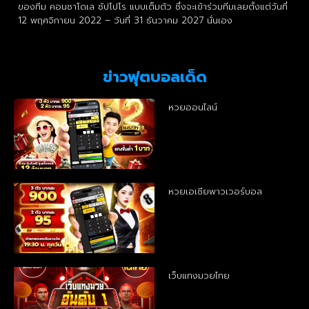
ของทีม คอนซาโดเล ซัปโปโร แบบเต็มตัว ซึ่งจะเข้าร่วมทีมเลยตั้งแต่วันที่
12 พฤศจิกายน 2022 – วันที่ 31 ธันวาคม 2027 นั่นเอง
ข่าวฟุตบอลเด็ด
หวยออนไลน์
หวยเอเชียพาวเวอร์บอล
เว็บแทงมวยไทย