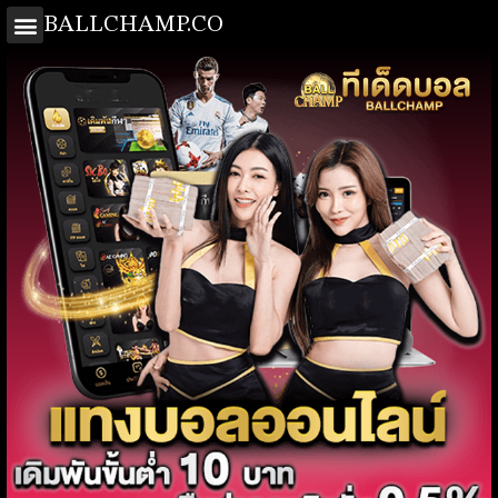
BALLCHAMP.CO