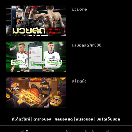
มวยone
ผลบอลสด7m888
สล็อตผึ้ง
ทีเด็ดวีไอพี
ตารางบอล
ผลบอลสด
ฟันธงบอล
บอร์ดเว็บบอล