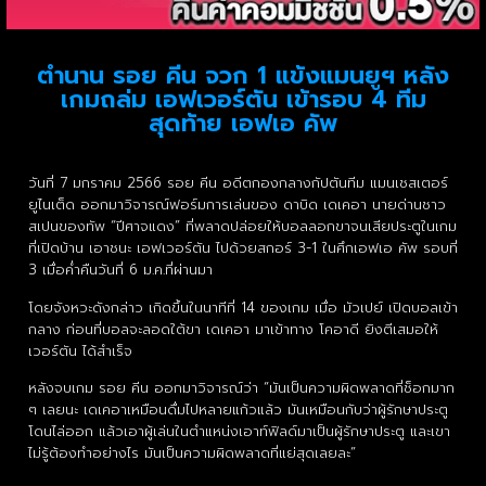
ตำนาน รอย คีน จวก 1 แข้งแมนยูฯ หลัง
เกมถล่ม เอฟเวอร์ตัน เข้ารอบ 4 ทีม
สุดท้าย เอฟเอ คัพ
วันที่ 7 มกราคม 2566 รอย คีน อดีตกองกลางกัปตันทีม แมนเชสเตอร์
ยูไนเต็ด ออกมาวิจารณ์ฟอร์มการเล่นของ ดาบิด เดเคอา นายด่านชาว
สเปนของทัพ “ปีศาจแดง” ที่พลาดปล่อยให้บอลลอกขาจนเสียประตูในเกม
ที่เปิดบ้าน เอาชนะ เอฟเวอร์ตัน ไปด้วยสกอร์ 3-1 ในศึกเอฟเอ คัพ รอบที่
3 เมื่อค่ำคืนวันที่ 6 ม.ค.ที่ผ่านมา
โดยจังหวะดังกล่าว เกิดขึ้นในนาทีที่ 14 ของเกม เมื่อ มัวเปย์ เปิดบอลเข้า
กลาง ก่อนที่บอลจะลอดใต้ขา เดเคอา มาเข้าทาง โคอาดี ยิงตีเสมอให้
เวอร์ตัน ได้สำเร็จ
หลังจบเกม รอย คีน ออกมาวิจารณ์ว่า “มันเป็นความผิดพลาดที่ช็อกมาก
ๆ เลยนะ เดเคอาเหมือนดื่มไปหลายแก้วแล้ว มันเหมือนกับว่าผู้รักษาประตู
โดนไล่ออก แล้วเอาผู้เล่นในตำแหน่งเอาท์ฟิลด์มาเป็นผู้รักษาประตู และเขา
ไม่รู้ต้องทำอย่างไร มันเป็นความผิดพลาดที่แย่สุดเลยละ”