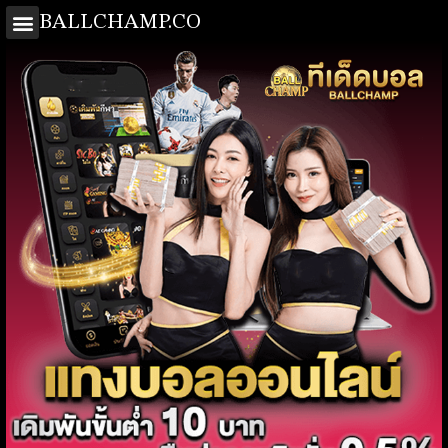
BALLCHAMP.CO