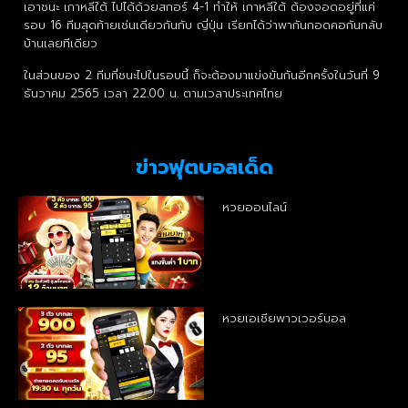
เอาชนะ เกาหลีใต้ ไปได้ด้วยสกอร์ 4-1 ทำให้ เกาหลีใต้ ต้องจอดอยู่ที่แค่
รอบ 16 ทีมสุดท้ายเช่นเดียวกันกับ ญี่ปุ่น เรียกได้ว่าพากันกอดคอกันกลับ
บ้านเลยทีเดียว
ในส่วนของ 2 ทีมที่ชนะไปในรอบนี้ ก็จะต้องมาแข่งขันกันอีกครั้งในวันที่ 9
ธันวาคม 2565 เวลา 22.00 น. ตามเวลาประเทศไทย
ข่าวฟุตบอลเด็ด
หวยออนไลน์
หวยเอเชียพาวเวอร์บอล