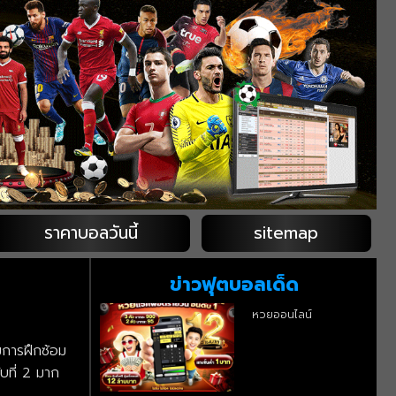
ราคาบอลวันนี้
sitemap
ข่าวฟุตบอลเด็ด
หวยออนไลน์
วมการฝึกซ้อม
ับที่ 2 มาก