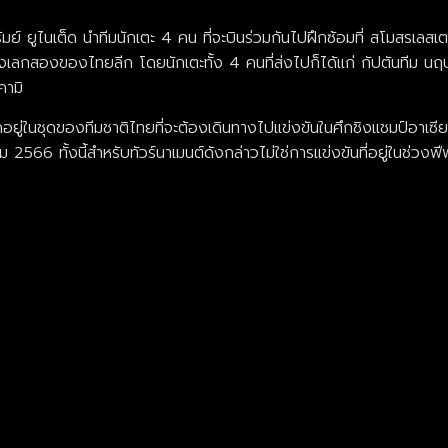
ยูไนเต็ด นำทีมนักเตะ 4 คน ที่จะบินร่วมกันไปฝึกซ้อมที่ สโมสรเลสเตอร์
วงเลกสองของไทยลีก โดยนักเตะทั้ง 4 คนที่ส่งไปก็ได้แก่ กัปตันทีม นฤบ
คามิ
่อติดอยู่ในชุดของทีมชาติไทยที่จะต้องเดินทางไปแข่งขันในศึกชิงแชมป์อาเ
566 ทั้งนี้สำหรับทัวร์นาเมนต์ดังกล่าวไม่ใช่การแข่งขันที่อยู่ในช่วงฟีฟ