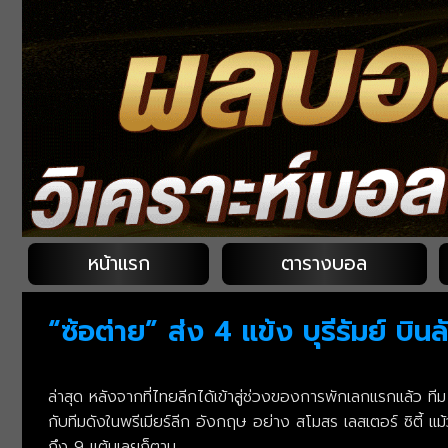
หน้าแรก
ตารางบอล
“ซ้อต่าย” ส่ง 4 แข้ง บุรีรัมย์ บินล
ล่าสุด หลังจากที่ไทยลีกได้เข้าสู่ช่วงของการพักเลกแรกแล้ว ทีม
กับทีมดังในพรีเมียร์ลีก อังกฤษ อย่าง สโมสร เลสเตอร์ ซิตี้ แม้
ถึง 9 แต้มเลยก็ตาม