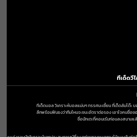
ทีเด็ดวีไ
ทีเด็ดบอล วิเคราะห์บอลแม่นๆ ทรรศนะเซี้ยน ที่เด็ดล้มโต๊
ลึกพร้อมฟันธงว่าทีมใหนจะชนะอัตราต่อรอง เอาใจคนชื่อชอบ
ชื่อนักเตะที่คอนเร์มก่อนลงสนามแล้