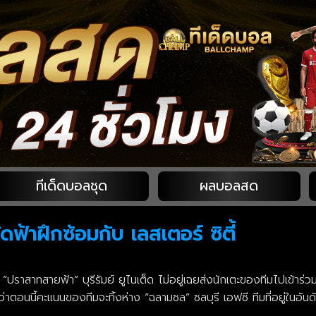
ทีเด็ดบอลชุด
ผลบอลสด
ัดฟ้าฝึกซ้อมกับ เลสเตอร์ ซิตี้
 “ปราสาทสายฟ้า” บุรีรัมย์ ยูไนเต็ด ไม่อยู่เฉยส่งนักเตะของทีมไปเข้าร่
ว่าตอนนี้คะแนนของทีมจะทิ้งห่าง “ฉลามชล” ชลบุรี เอฟซี ทีมที่อยู่ในอันด