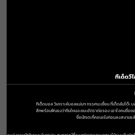
ทีเด็ดวีไ
ทีเด็ดบอล วิเคราะห์บอลแม่นๆ ทรรศนะเซี้ยน ที่เด็ดล้มโต๊
ลึกพร้อมฟันธงว่าทีมใหนจะชนะอัตราต่อรอง เอาใจคนชื่อชอบ
ชื่อนักเตะที่คอนเร์มก่อนลงสนามแล้