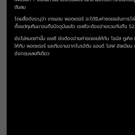
ต้นลม
โดยสื่อดังระบุว่า เกรแฮม พอตเตอร์ จะได้รับค่าชดเชยในการไล่อ
ตั้งแต่คุมทีมมาจนถึงปัจจุบันแล้ว เชลซีจะต้องจ่ายรวมกันถึง 5
ยังไม่หมดเท่านั้น เชลซี ยังต้องจ่ายค่าชดเชยให้กับ โธมัส ทูเค
ให้กับ พอตเตอร์ และทีมงานจากไบรจ์ตัน แอนด์ โฮฟ อัลเบียน อีก
อังกฤษเลยทีเดียว