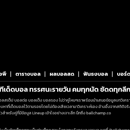
อพี
ตารางบอล
ผลบอลสด
ฟันธงบอล
บอร์
ทีเด็ดบอล ทรรศนะรายวัน คมทุกนัด ชัดดทุกลี
ะ บอลสเต็ป บอลต่อ บอลเต็ง บอลรอง ไม่ว่าคู่ไหนๆเราพร้อมนำเสนอข้อมูลบทวิเครา
หาที่เด็ดบอลไว้ตามรอยโดยไม่ต้องเสียเวลามาวิเคราะห์เอง อ้างอึ้งจากสถิติจร
วสำหรับคู่ที่มีข้อมูล Lineup เข้าใจอย่างเจาะลึก นึกถึง ballchamp.co