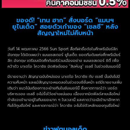
ของดี! “เทน ฮาก” สั่งบอร์ด “แมนฯ
ยูไนเต็ด” สอยตัวเก๋าของ “เชลซี” หลัง
สัญญาใหม่ไม่คืบหน้า
วันที่ 14 พฤษภาคม 2566 Sun Sport สื่อกีฬาชื่อดังในศึกพรีเมียร์ลีก
อังกฤษ ได้เปิดเผยว่า แมนเชสเตอร์ ยูไนเต็ด ยอดทีมดังแห่งศึกพรีเมียร์
ลีก อังกฤษ เตรียมเปิดศึกกับอริร่วมเมืองอย่าง แมนเชสเตอร์ ซิตี้ เพื่อ
คว้าตัว มาเตโอ โควาซิช มิดฟิลด์ของ “สิงห์บลู” เชลซี ในช่วงซัมเมอร์นี้
มีรายงานว่า สัญญาฉบับใหม่ของ มาเตโอ โควาซิช กับ เชลซี นั้นยังไม่มี
ความคืบหน้า และแม้สัญญาจะหมดลงในช่วงจบซีซั่นหน้า แต่มีรายงานเพิ่ม
เติมว่า แนวโน้มต้องการจะย้ายทีมในซัมเมอร์นี้ ซึ่งคาดการณ์ว่า บอร์ด
บริหารจอง เชลซี จะไม่รั้งไว้อย่างแน่นอน เนื่องจากมิดฟิลด์สายเลือใหม่
กำลังจะเข้ามาอยู่ในทีมเยอะมาก ๆ ในเวลานี้ และคาดว่าจะมีเข้ามาอีกหาก
ทีมได้กุนซือใหใ และคาดการณ์ว่า โควาซิซ จะไม่ใช่ตัวหลักของกุนซือใหม่
ข่าวฟุตบอลเด็ด