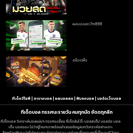
ผลบอลสด7m888
สล็อตผึ้ง
ทีเด็ดวีไอพี
ตารางบอล
ผลบอลสด
ฟันธงบอล
บอร์ดเว็บบอล
ทีเด็ดบอล ทรรศนะรายวัน คมทุกนัด ชัดดทุกลีก
ทีเด็ดบอล วิเคราะห์บอลแม่นๆ ทรรศนะเซี้ยน ที่เด็ดล้มโต๊ะ บอลสเต็ป บอลต่อ บอล
เต็ง บอลรอง ไม่ว่าคู่ไหนๆเราพร้อมนำเสนอข้อมูลบทวิเคราะห์อย่างเจาะ
ลึกพร้อมฟันธงว่าทีมใหนจะชนะอัตราต่อรอง เอาใจคนชื่อชอบหาที่เด็ดบอลไว้ตาม