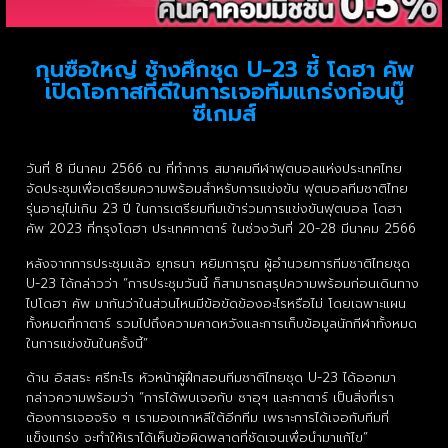
กุนซือใหญ่ ช้างศึกชุด U-23 ชี้ โดฮา คัพ
เปิดโอกาสที่ดีในการเจอทีมแกร่งก่อนบู๊
ซีเกมส์
วันที่ 8 มีนาคม 2566 ณ ที่ทำการ สมาคมกีฬาฟุตบอลแห่งประเทศไทย
จัดประชุมเพื่อเตรียมความพร้อมสำหรับการแข่งขัน ฟุตบอลทีมชาติไทย
รุ่นอายุไม่เกิน 23 ปี ในการเตรียมทีมเข้าร่วมการแข่งขันฟุตบอล โดฮา
คัพ 2023 ที่กรุงโดฮา ประเทศกาตาร์ ในช่วงวันที่ 20-28 มีนาคม 2566
หลังจากการประชุมแล้ว ยุทธนา หยิมการุณ ผู้อำนวยการทีมชาติไทยชุด
U-23 ได้กล่าวว่า “การประชุมวันนี้ ก็สามารถสรุปความพร้อมก่อนเดินทาง
ไปโดฮา คัพ มากันว่าในส่วนไหนมีข้อขัดข้องอะไรหรือไม่ โดยเฉพาะแผน
ทั้งหมดที่กาตาร์ รวมไปถึงความคาดหวังและการเก็บข้อมูลนักกีฬาทั้งหมด
ในการแข่งขันในครั้งนี้”
ด้าน อิสสระ ศรีทะโร หัวหน้าผู้ฝึกสอนทีมชาติไทยชุด U-23 ได้ออกมา
กล่าวความพร้อมว่า “การได้พบเจอกับ ซาอุฯ และกาตาร์ เป็นสิ่งที่เรา
ต้องการเจอจริง ๆ เรามองเกาหลีใต้อีกทีม เพราะการได้เจอกับทีมที่
แข็งแกร่ง จะทำให้เราได้เห็นข้อผิดพลาดที่ชัดเจนเพื่อนำมาแก้ไข”