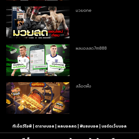
มวยone
ผลบอลสด7m888
สล็อตผึ้ง
ทีเด็ดวีไอพี
ตารางบอล
ผลบอลสด
ฟันธงบอล
บอร์ดเว็บบอล