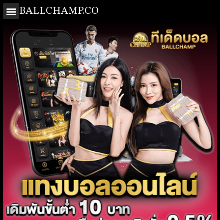
BALLCHAMP.CO